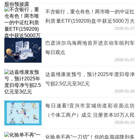
不含银行，重仓有色！两市唯一的中证红
利质量ETF(159209)盘中获近5000万大
2026-01-27
单增仓-报资讯
巴彦淖尔乌海两地首开进京动车组列车
每日观点
2026-01-27
达嘉维康发预亏，预计2025年度归母净
亏损2.5亿元至3亿元
2026-01-26
每日速看!宜兴市宜城街道彩谷面点坊
（个体工商户）成立 注册资本10万人民
2026-01-24
币
化验单不再“一刀切”！你的血脂该降到多