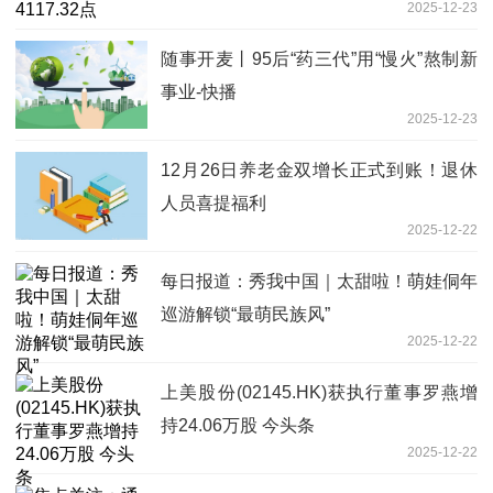
2025-12-23
随事开麦丨95后“药三代”用“慢火”熬制新
事业-快播
2025-12-23
12月26日养老金双增长正式到账！退休
人员喜提福利
2025-12-22
每日报道：秀我中国｜太甜啦！萌娃侗年
巡游解锁“最萌民族风”
2025-12-22
上美股份(02145.HK)获执行董事罗燕增
持24.06万股 今头条
2025-12-22