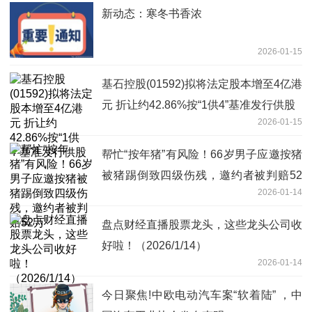
新动态：寒冬书香浓
2026-01-15
基石控股(01592)拟将法定股本增至4亿港
元 折让约42.86%按“1供4”基准发行供股
2026-01-15
帮忙“按年猪”有风险！66岁男子应邀按猪
被猪踢倒致四级伤残，邀约者被判赔52
2026-01-14
万
盘点财经直播股票龙头，这些龙头公司收
好啦！（2026/1/14）
2026-01-14
今日聚焦!中欧电动汽车案“软着陆” ，中