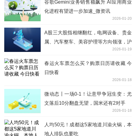
谷歌Gemini业务销售额飙升 AI应用商业
化进程有望进一步加速_微资讯
2026-01-20
A股三大股指相继翻红，电网设备、贵金
属、汽车整车、美容护理等方向领涨，沪
2026-01-19
深京三市上涨个股近2700只
春运火车票怎么买？购票日历请收藏 今
日快看
2026-01-18
微动态丨一场0-1！让意甲争冠生变：尤
文落后10分翻盘无望，国米还有2对手
2026-01-18
人均50元！成都这5家地道川渝火锅，本
地人排队也要吃