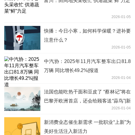
富川：田间地头采收忙 供港蔬菜“鲜”力足
2026-01-05
快播：今日小寒，如何科学保暖？进补要
注意什么？
2026-01-05
中汽协：2025年11月汽车整车出口81.8
万辆 同比增长49.2%|报道
2026-01-04
法国也能吃热干面和豆皮了 “蔡林记”将在
巴黎开欧洲首店，还会给顾客送“蒜鸟”|新
2026-01-04
资讯
新消费业态催生新需求 一批职业“上新”为
美好生活注入新活力