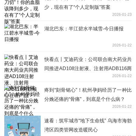
少，现在有了“个人定制版”答案
2026-01-23
湖北巴东：半江碧水半城雪-今日播报
2026-01-22
快看点丨艾迪药业：公司联合南大药业共
同推进AD108注射液、注射用ADB116两
2026-01-22
款核心在研产品
疼到“刻骨铭心”！杭州孕妈经历了一种比
分娩还痛的“骨痛”，到底是个什么病？
2026-01-22
速看：筑牢城市“地下生命线” 乌海市海勃
湾区四类管网改造暖民心