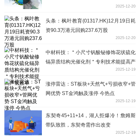
2025-12-20
头条：枫叶教育(01317.HK)12月19日耗
资90.3万港元回购237.6万股
2025-12-20
中材科技：＂小尺寸钒酸铋修饰花状硫化
镉异质结构光催化剂＂专利技术能提高产
2025-12-19
氢效率
涨停雷达：ST板块+天然气+亏损收窄+管
网优势 ST金鸿触及涨停 今热点
2025-12-19
东契奇45+11+14，湖人拒爆冷！詹姆斯
带队致胜，东契奇需作出改变
2025-12-19