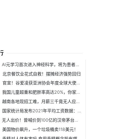
行
AI元学习首次进入神经科学，将为患者提供更精确的医疗服务
北京餐饮业花式自救！摆摊经济强势回归
官宣！谷爱凌获亚洲协会年度全球大使称号，系首位女性获得者
我国儿童超重和肥胖率高达20%，你家宝贝中招了吗？
越南各地现招工难，月薪三千竟无人应聘！
国家统计局发布2021年平均工资数据：IT业最高
无人出价！曾喊价到100亿的汉帝茅台最终流拍了
美国物价飙升，一个垃圾桶卖118美元！
香精对人体有害吗 食用香精概念股有哪些？