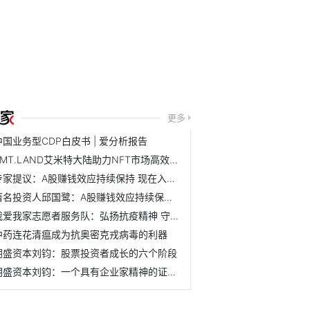
更多
中国业务型CDP白皮书 | 爱分析报告
AMT.LAND艾米特大陆助力NFT市场高效发展 开店模式再创数字藏...
专家提议：A股赚钱效应持续保持 现在入场正当时
著名投资人邱国鹭：A股赚钱效应持续保持 现在入场正当时
我爱我家志愿者服务队：弘扬抗疫精神 守护社区平安
中药连花清瘟成为抗奥密克戎病毒的利器
朗盛资本刘钧：股票投资者成长的六个阶段
朗盛资本刘钧：一个具有企业家精神的证券分析师