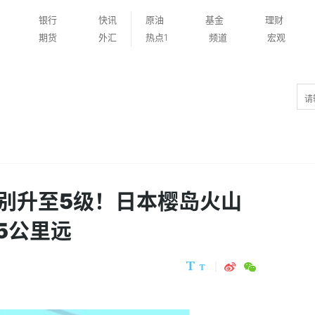
银行
快讯
原油
基金
理财
期货
外汇
热点1
频道
宏观
别升至5级！日本樱岛火山
5公里远