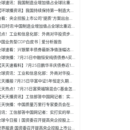
全球速讯：我国制造业增加值占全球比重提升至近30%
【环球播资讯】我国持续保持第一制造大国地位
快看：央企控股上市公司“提质”方案出台两个月：60起并购助...
每日时讯!中国制造业增加值占全球比重近三成
视点！工业和信息化部：外商对华投资步伐并没有放慢
中国业务型CDP白皮书 | 爱分析报告
全球速看：兴银聚丰债券最新净值涨幅达0.02%，该基金2020年利...
全球快播：7月25日中融恒安纯债债券A买的人多吗？基金2021年...
【天天速看料】7月25日鹏华丰庆债券近1月来表现如何？基金202...
全球资讯：工业和信息化部：外商对华投资步伐并没有放慢
天天播报:7月25日华富中证5年恒定久期国开债指数C最新净值是...
天天热点！7月25日富荣福锦混合C基金怎么样？该基金分红负债...
【天天播资讯】工信部答中国网记者：实打实的举措支持服务型...
天天快播：中国质量万里行专家委员会在京成立
简讯：工信部答中国网记者：实打实的举措支持服务型制造创新发展
全球今日报丨国资委召开提高央企控股上市公司质量工作推进会...
世界报道:国资委召开提高央企控股上市公司质量工作推进会 要...