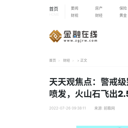
要闻
房产
保险
首页
HOME
财视
财经
黄金
首页
财经
> 正文
天天观焦点：警戒级
喷发，火山石飞出2.
2022-07-26 09:38:11
来源:
前瞻网