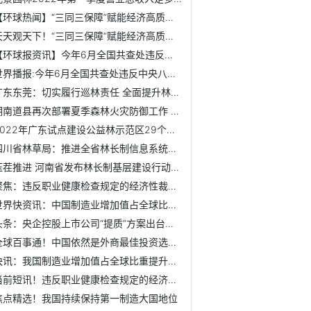
【环球热闻】“三同三保障”赋能经济高质量发展
天天观天下！“三同三保障”赋能经济高质量发展
【环球报资讯】今年6月全国共查处违反中央八项规定精神问题9531起
世界播报:今年6月全国共查处违反中央八项规定精神问题9531起
广东东莞：切实履行巡林责任 全面提升林长巡林履职成效
湖南道县再次部署夏季森林火灾防御工作 确保森林生态资源安全
2022年广东试点建设公益林示范区29个累计投入7700万元
四川省林草局：推进全省林长制信息系统建设 研究总体方案
压茬推进 河南省发布林长制基层建设行动方案
聚焦：违反职业健康检查规定的经济性裁员违法
世界快资讯：中国制造业增加值占全球比重近三成
头条：央企控股上市公司“提质”方案出台两个月：60起并购助...
全球百事通！中国依然是外商最佳投资选择地
快讯：我国制造业增加值占全球比重提升至近30%
当前短讯！违反职业健康检查规定的经济性裁员违法
焦点精选！我国持续保持第一制造大国地位