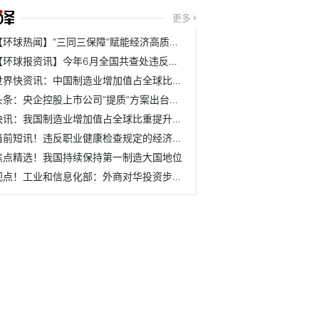
更多
【环球热闻】“三同三保障”赋能经济高质量发展
【环球报资讯】今年6月全国共查处违反中央八项规定精神问题9531起
世界快资讯：中国制造业增加值占全球比重近三成
头条：央企控股上市公司“提质”方案出台两个月：60起并购助...
快讯：我国制造业增加值占全球比重提升至近30%
当前短讯！违反职业健康检查规定的经济性裁员违法
焦点精选！我国持续保持第一制造大国地位
视点！工业和信息化部：外商对华投资步伐并没有放慢