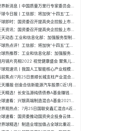
世界新消息丨中国质量万里行专家委员会在京成立
环球今日报丨工信部：将加快“十四五”工信领域重大工程和行...
环球即时：国资委召开提高央企控股上市公司质量工作推进会
天天资讯：国资委召开提高央企控股上市公司质量工作推进会
天天动态:工业和信息化部：加强服务型制造研究院建设 培育发...
环球热点评！工信部：将加快“十四五”工信领域重大工程和行...
全球热推荐：工业和信息化部：加强服务型制造研究院建设 培...
明月镜片亮相2022 视觉健康盛会 聚焦儿童青少年近视防控
环球观速讯丨我国人工智能核心产业规模超4000亿元，企业数量...
当前焦点!7月25日景顺长城支柱产业混合基金成立以来涨了多少...
天天播报:创金合信新能源汽车股票C近1月来在同类基金中排524...
天天精选！长安泓源纯债债券A基金赚钱吗？2022年第二季度基金...
全球速看：兴银高端制造混合A基金2021年第三季度表现如何？近...
世界观热点：7月25日国联安鑫汇混合A近3月来表现优秀，基金20...
全球速看：国资委推动国资央企投身云体系建设
世界球精选！制造业增加值占全球比重近30% 我国制造业综合实...