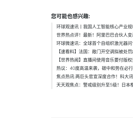
标签：
您可能也感兴趣:
环球观速讯丨我国人工智能核心产业规模.
世界热点评！最新！阿里巴巴合伙人变动.
环球微速讯：全球首个自组织激光器问世.
【速看料】法国：敞门开空调拟被处罚超5
【世界热闻】直播间使用音乐要付版权费.
热议：40度高温来袭，碳中和势在必
焦点热讯:两巨头官宣深度合作！科大讯飞
天天观焦点：警戒级别升至5级！日本樱岛