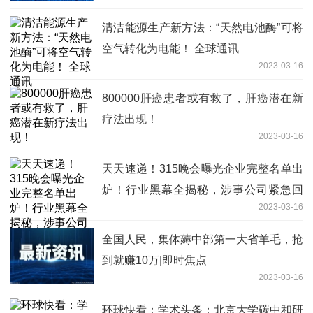
清洁能源生产新方法：“天然电池酶”可将
空气转化为电能！ 全球通讯
2023-03-16
800000肝癌患者或有救了，肝癌潜在新
疗法出现！
2023-03-16
天天速递！315晚会曝光企业完整名单出
炉！行业黑幕全揭秘，涉事公司紧急回
2023-03-16
应……
全国人民，集体薅中部第一大省羊毛，抢
到就赚10万|即时焦点
2023-03-16
环球快看：学术头条：北京大学碳中和研