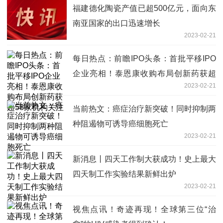
福建德化陶瓷产值已超500亿元，面向东
南亚国家的出口迅速增长
2023-02-21
每日热点：前瞻IPO头条：首批平移IPO
企业亮相！泰恩康收购布局创新药获超
2023-02-21
58家机构关注
当前热文：癌症治疗新突破！同时抑制两
种阻遏物可诱导癌细胞死亡
2023-02-21
新消息丨四天工作制大获成功！史上最大
四天制工作实验结果新鲜出炉
2023-02-21
视焦点讯！奇迹再现！全球第三位“治