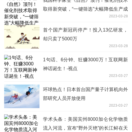
我国科学家登《自然》顶刊！催化剂技术
取得新突破，“一键筛选”大幅降低生产成
2023-03-28
本-环球速看料
首个国产新冠药停产！投入13亿研发，
却只卖了5000万
2023-03-28
1句话、6分钟、狂赚3000万！互联网新
神话诞生！-视点
2023-03-27
环球热点！日本首台国产量子计算机向外
部研究人员开放使用
2023-03-27
学术头条：美国宾州8000加仑化学物质
流入河流，宣布“野外灭绝”的长江鲟在天