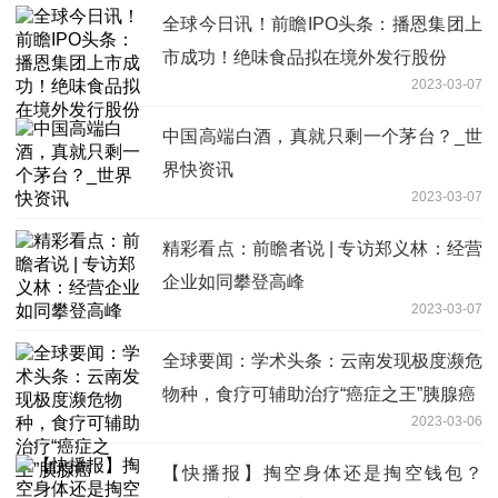
全球今日讯！前瞻IPO头条：播恩集团上
市成功！绝味食品拟在境外发行股份
2023-03-07
中国高端白酒，真就只剩一个茅台？_世
界快资讯
2023-03-07
精彩看点：前瞻者说 | 专访郑义林：经营
企业如同攀登高峰
2023-03-07
全球要闻：学术头条：云南发现极度濒危
物种，食疗可辅助治疗“癌症之王”胰腺癌
2023-03-06
【快播报】掏空身体还是掏空钱包？