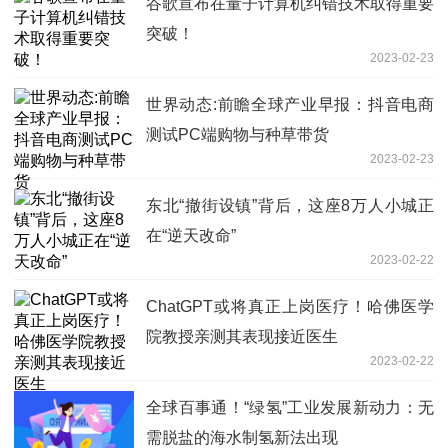
谷歌宣布在量子计算机纠错技术取得重要
突破！
2023-02-23
世界动态:前瞻全球产业早报：抖音电商
测试PC端购物与种草带货
2023-02-23
东北“撤街设镇”背后，这座8万人小城正
在“逆天改命”
2023-02-22
ChatGPT或将真正上岗医疗！哈佛医学
院教授亲测其表现接近医生
2023-02-22
全球百事通！“绿氢”工业发展新动力：无
需脱盐的海水制氢新法出现