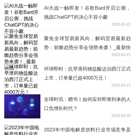
AI大战一触即发！谷歌Bard开启公测，
挑战ChatGPT的决心不容小觑
2023-03-22
聚焦全球贸易新风向，解码贸易最新趋
势：前瞻趋势分享会强势来袭！_最新快
2023-03-21
讯
环球即时：抗早泄药物盐酸达泊西汀正式
上市，订单量已超4000万元！
2023-03-21
全球时讯：赠书丨如何应对即将到来的人
口负增长时代？
2023-03-20
2023年中国电解质饮料行业市场竞争及