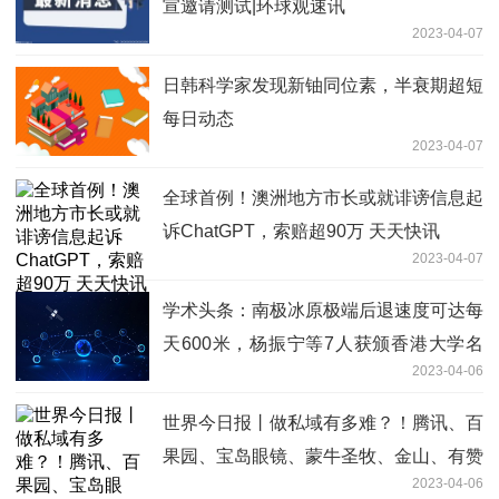
宣邀请测试|环球观速讯
2023-04-07
日韩科学家发现新铀同位素，半衰期超短
每日动态
2023-04-07
全球首例！澳洲地方市长或就诽谤信息起
诉ChatGPT，索赔超90万 天天快讯
2023-04-07
学术头条：南极冰原极端后退速度可达每
天600米，杨振宁等7人获颁香港大学名
2023-04-06
誉博士学位|全球焦点
世界今日报丨做私域有多难？！腾讯、百
果园、宝岛眼镜、蒙牛圣牧、金山、有赞
2023-04-06
等12位企业嘉宾为您支招！