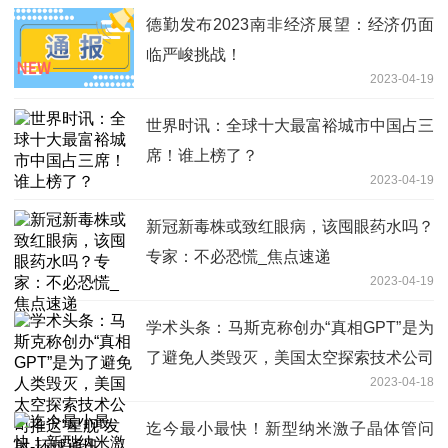
德勤发布2023南非经济展望：经济仍面
临严峻挑战！
2023-04-19
世界时讯：全球十大最富裕城市中国占三
席！谁上榜了？
2023-04-19
新冠新毒株或致红眼病，该囤眼药水吗？
专家：不必恐慌_焦点速递
2023-04-19
学术头条：马斯克称创办“真相GPT”是为
了避免人类毁灭，美国太空探索技术公司
2023-04-18
推迟“星舰”发射-环球通讯
迄今最小最快！新型纳米激子晶体管问