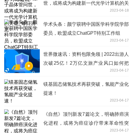
世，或将成为构建新一代光学计算机的关
2023-04-18
键_每日消息
学术头条：颜宁获聘中国医学科学院学部
委员，欧盟成立ChatGPT特别工作组
2023-04-17
世界微速讯：资料包限免领 | 2022出游人
次破25亿！2万亿文旅产业风口如何把
2023-04-17
握？
镁基固态储氢技术再获突破，氢能产业化
提速！
2023-04-17
《自然》顶刊新发7篇论文，明确肺癌演
化进程，或将为癌症诊疗带来革命性突
2023-04-17
破|世界报道