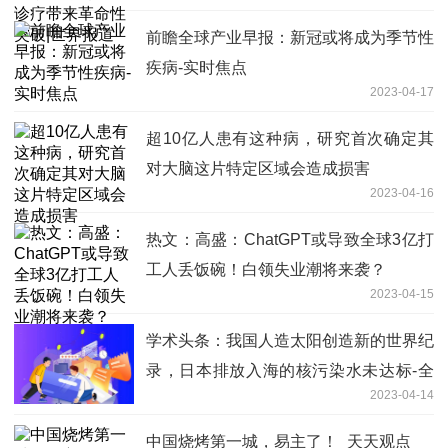
前瞻全球产业早报：新冠或将成为季节性
疾病-实时焦点
2023-04-17
超10亿人患有这种病，研究首次确定其
对大脑这片特定区域会造成损害
2023-04-16
热文：高盛：ChatGPT或导致全球3亿打
工人丢饭碗！白领失业潮将来袭？
2023-04-15
学术头条：我国人造太阳创造新的世界纪
录，日本排放入海的核污染水未达标-全
2023-04-14
球今头条
中国烧烤第一城，易主了！_天天观点