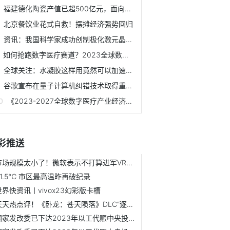
福建德化陶瓷产值已超500亿元，面向东南亚国家的出口迅速增长
北京餐饮业花式自救！摆摊经济强势回归
资讯：我国科学家成功创制极化激元晶体管，有望实现高效光电...
如何抢跑数字医疗赛道？2023全球数字医疗创新生态峰会（中国...
全球关注：水凝胶这样用竟然可以加速皮肤伤口愈合，还能不留疤！
谷歌宣布在量子计算机纠错技术取得重要突破！
《2023-2027全球数字医疗产业经济发展蓝皮书》将重磅发布！全...
彩推送
市场规模太小了！微软表示不打算进军VR领域【附全球VR行业分...
41.5℃ 市区最高温昨再破纪录
世界快资讯丨vivox23幻彩版卡槽
天天热点评！《卧龙：苍天陨落》DLC“逐鹿中原”曝光 新增新剧情
国家发改委已下达2023年以工代赈中央投资73亿元-全球视讯