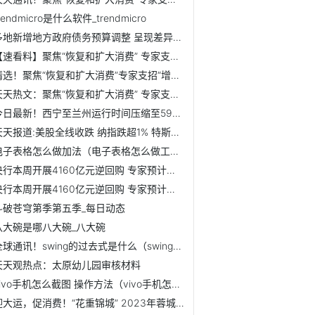
rendmicro是什么软件_trendmicro
多地新增地方政府债务预算调整 呈现差异化、精准化特征
【速看料】聚焦“恢复和扩大消费” 专家支招“增强消费能力...
精选！聚焦“恢复和扩大消费”专家支招“增强消费能力和消费...
天天热文：聚焦“恢复和扩大消费” 专家支招“增强消费能力...
今日最新！西宁至兰州运行时间压缩至59分钟
天天报道:美股全线收跌 纳指跌超1% 特斯拉跌超5%
电子表格怎么做加法（电子表格怎么做工资表）
央行本周开展4160亿元逆回购 专家预计资金面有望平稳跨季
央行本周开展4160亿元逆回购 专家预计资金面有望平稳跨季
斗破苍穹第季第五季_每日动态
八大碗是哪八大碗_八大碗
全球通讯！swing的过去式是什么（swing的过去式）
天天观热点：太原幼儿园审核材料
vivo手机怎么截图 操作方法（vivo手机怎么截图）_全球消息
迎大运，促消费！“花重锦城” 2023年蓉城巾帼创意集市鸣锣...