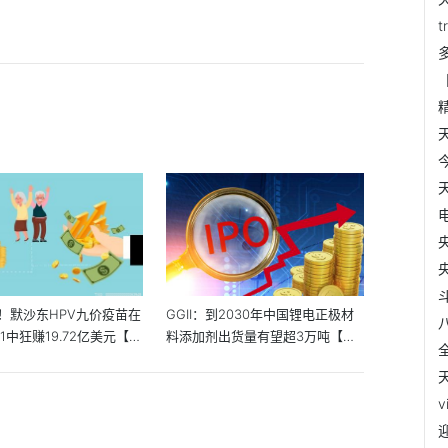
t
！默沙东HPV九价疫苗在
GGII：到2030年中国锂电正极材
Q1中狂赚19.72亿美元【附
料添加剂出货量有望超3万吨【附
锂电池...