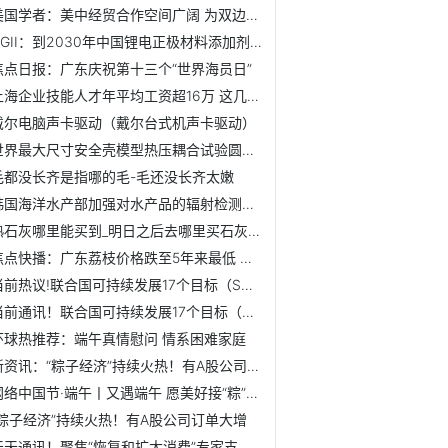
美国学者：美中经贸合作空间广阔 为双边关系注入稳定性-看热讯
GGII：到2030年中国锂电正极材料添加剂出货量有望超3万吨【附...
焦点日报：广东庆祝第十三个“世界海员日”
上海企业技能人才年平均工资超16万 这几个行业工资较高
戴尔电脑声卡驱动（戴尔台式机声卡驱动）
世界最大尺寸安全壳模型热压耦合试验圆满完成-今日热讯
毛都没长齐是指哪的毛-毛还没长齐太嫩
韩国海洋水产部加强对水产品的辐射检测管理【附全球水产业品...
熟石灰哪里能买到_明日之后去哪里买石灰 焦点滚动
焦点快播：广东荔枝价格跌至5年来最低 妃子笑甚至跌到3、4元...
当前热议!联合国可持续发展17个目标（SDGs）
当前通讯！联合国可持续发展17个目标（SDGs）
环球热推荐：端午真情慰问 情系困难家庭
新资讯：“粽子经济”持续火热！有A股公司订单大增
网络中国节·端午丨又遇端午 愿美好接“粽”而来
“粽子经济”持续火热！有A股公司订单大增
天天通讯！聚焦“恢复和扩大消费”专家支招“增强消费能力和...