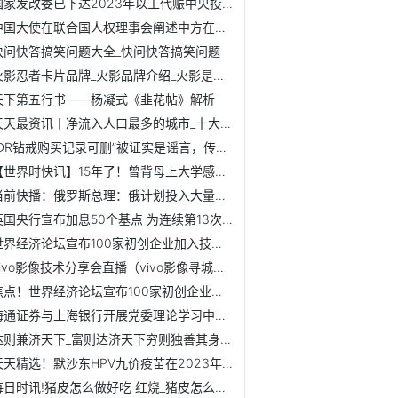
国家发改委已下达2023年以工代赈中央投资73亿元-当前焦点
中国大使在联合国人权理事会阐述中方在巴勒斯坦问题上主张
快问快答搞笑问题大全_快问快答搞笑问题
火影忍者卡片品牌_火影品牌介绍_火影是哪个公司品牌有哪些产品
天下第五行书——杨凝式《韭花帖》解析
天天最资讯丨净流入人口最多的城市_十大人口净流入城市
“DR钻戒购买记录可删”被证实是谣言，传谣者向DR和公众道歉
【世界时快讯】15年了！曾背母上大学感动中国的他怎样了
当前快播：俄罗斯总理：俄计划投入大量资金发展航空工业
英国央行宣布加息50个基点 为连续第13次加息|天天热资讯
世界经济论坛宣布100家初创企业加入技术先锋社区 12家中国企业入围
vivo影像技术分享会直播（vivo影像寻城记）
焦点！世界经济论坛宣布100家初创企业加入技术先锋社区 12家...
海通证券与上海银行开展党委理论学习中心组主题教育联组学习|...
达则兼济天下_富则达济天下穷则独善其身是什么意思|世界今日讯
天天精选！默沙东HPV九价疫苗在2023年Q1中狂赚19.72亿美元【...
每日时讯!猪皮怎么做好吃 红烧_猪皮怎么做好吃