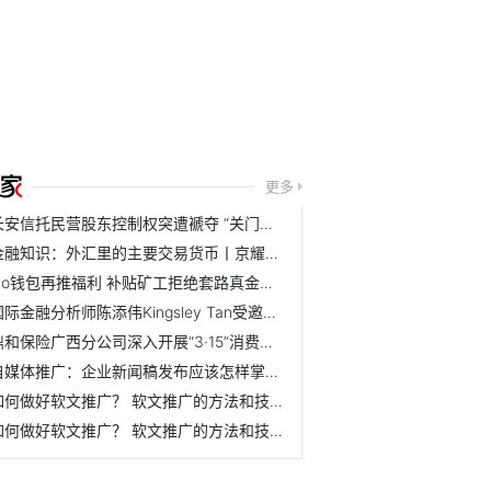
更多
长安信托民营股东控制权突遭褫夺 “关门打狗”式监管如何提...
金融知识：外汇里的主要交易货币丨京耀盛世
No钱包再推福利 补贴矿工拒绝套路真金白银大放送
国际金融分析师陈添伟Kingsley Tan受邀出席2019马来西亚财经峰会
鼎和保险广西分公司深入开展“3·15”消费者权益保护教育宣传...
自媒体推广：企业新闻稿发布应该怎样掌握节奏？ 怎么规划效...
如何做好软文推广？ 软文推广的方法和技巧是什么？
如何做好软文推广？ 软文推广的方法和技巧是什么？