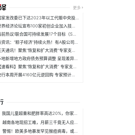
更多
国家发改委已下达2023年以工代赈中央投资73亿元-全球视讯
世界经济论坛宣布100家初创企业加入技术先锋社区 12家中国企业入围
当前热议!联合国可持续发展17个目标（SDGs）
新资讯：“粽子经济”持续火热！有A股公司订单大增
天天通讯！聚焦“恢复和扩大消费”专家支招“增强消费能力和...
多地新增地方政府债务预算调整 呈现差异化、精准化特征
【速看料】聚焦“恢复和扩大消费” 专家支招“增强消费能力...
央行本周开展4160亿元逆回购 专家预计资金面有望平稳跨季
行
我国儿童超重和肥胖率高达20%，你家宝贝中招了吗？
越南各地现招工难，月薪三千竟无人应聘！
警惕！欧美多地暴发罕见猴痘病毒，或存在人传人可能，目前没...