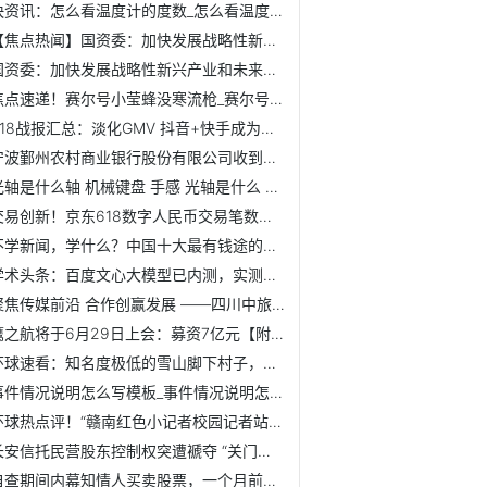
快资讯：怎么看温度计的度数_怎么看温度计水银
【焦点热闻】国资委：加快发展战略性新兴产业和未来产业 培...
国资委：加快发展战略性新兴产业和未来产业 培育一批“专精...
焦点速递！赛尔号小莹蜂没寒流枪_赛尔号寒流枪怎么得
618战报汇总：淡化GMV 抖音+快手成为新的增长点
宁波鄞州农村商业银行股份有限公司收到中国银行保险监督管理...
光轴是什么轴 机械键盘 手感 光轴是什么 即时看
交易创新！京东618数字人民币交易笔数同比增长254%【附数字人...
不学新闻，学什么？中国十大最有钱途的行业
学术头条：百度文心大模型已内测，实测分超ChatGPT 滚动
聚焦传媒前沿 合作创赢发展 ——四川中旅一行赴OST传媒公司...
鹰之航将于6月29日上会：募资7亿元【附航空装备行业分析】 热讯
环球速看：知名度极低的雪山脚下村子，一路都是景
事件情况说明怎么写模板_事件情况说明怎么写 环球新视野
环球热点评！“赣南红色小记者校园记者站”首站活动来了！
长安信托民营股东控制权突遭褫夺 “关门打狗”式监管如何提...
自查期间内幕知情人买卖股票，一个月前还矢口否认