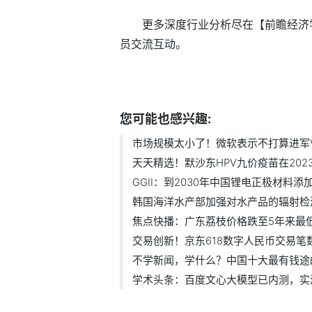
更多深度行业分析尽在【前瞻经济学
员交流互动。
标签：
您可能也感兴趣:
市场规模太小了！微软表示不打算进军VR
天天精选！默沙东HPV九价疫苗在2023年
GGII：到2030年中国锂电正极材料添加剂
韩国海洋水产部加强对水产品的辐射检测.
焦点快播：广东荔枝价格跌至5年来最低 .
交易创新！京东618数字人民币交易笔数同
不学新闻，学什么？中国十大最有钱途
学术头条：百度文心大模型已内测，实测.