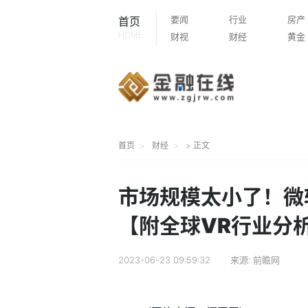
要闻
行业
房产
首页
HOME
财视
财经
黄金
首页
财经
> 正文
市场规模太小了！微
【附全球VR行业分析
2023-06-23 09:59:32
来源:
前瞻网