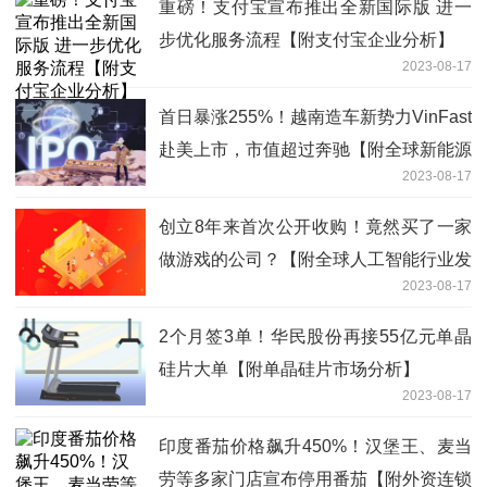
重磅！支付宝宣布推出全新国际版 进一
步优化服务流程【附支付宝企业分析】
2023-08-17
首日暴涨255%！越南造车新势力VinFast
赴美上市，市值超过奔驰【附全球新能源
2023-08-17
汽车产业分析】
创立8年来首次公开收购！竟然买了一家
做游戏的公司？【附全球人工智能行业发
2023-08-17
展情况】
2个月签3单！华民股份再接55亿元单晶
硅片大单【附单晶硅片市场分析】
2023-08-17
印度番茄价格飙升450%！汉堡王、麦当
劳等多家门店宣布停用番茄【附外资连锁