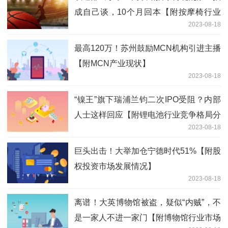
成自己谈，10个月回本【附按摩椅行业
2023-08-18
分析】
最高120万！苏州鼓励MCN机构引进主播
【附MCN产业现状】
2023-08-18
“镍王”旗下瑞浦兰钧二次IPO受阻？内部
人士这样回应【附锂电池行业竞争格局分
2023-08-18
析】
巨头出击！大举加仓宁德时代51%【附股
权投资市场发展情况】
2023-08-18
离谱！大英博物馆被盗，疑似“内贼”，不
是一家人不进一家门【附博物馆行业市场