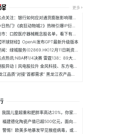
更多
焦点关注：银行如何应对通货膨胀影响理财？
今日热门!《疯狂动物城2》热映引爆IP衍生周边消费市场
股市：口腔医疗器械概念股名单，看下有你关注的吗？（12月12日）
【环球财经】OpenAI发布GPT最新升级版本
要闻：绿城服务(02869.HK)12月11日耗资191.55万港元回购43.2万股
焦点热讯:NBA杯1/4决赛 雷霆138：89大胜太阳
港股异动丨风电股拉升 金风科技、东方电气涨超6% 机构料Q4...
“龙江品质”对接“首都需求” 黑龙江农产品进京推介签约金...
行
我国儿童超重和肥胖率高达20%，你家宝贝中招了吗？
福建德化陶瓷产值已超500亿元，面向东南亚国家的出口迅速增长
警惕！欧美多地暴发罕见猴痘病毒，或存在人传人可能，目前没...