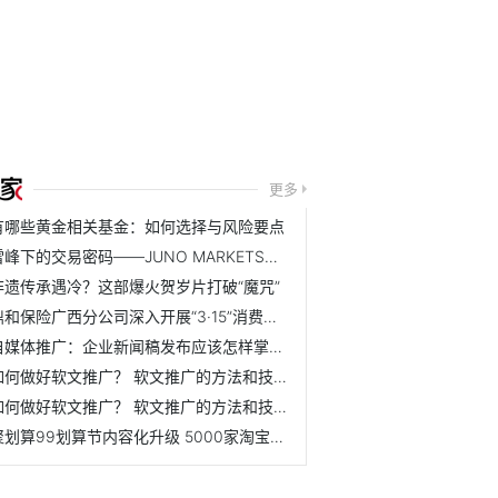
更多
有哪些黄金相关基金：如何选择与风险要点
雪峰下的交易密码——JUNO MARKETS技术峰会乌鲁木齐站圆满结束
非遗传承遇冷？这部爆火贺岁片打破“魔咒”
鼎和保险广西分公司深入开展“3·15”消费者权益保护教育宣传...
自媒体推广：企业新闻稿发布应该怎样掌握节奏？ 怎么规划效...
如何做好软文推广？ 软文推广的方法和技巧是什么？
如何做好软文推广？ 软文推广的方法和技巧是什么？
聚划算99划算节内容化升级 5000家淘宝天猫品牌联动狂欢