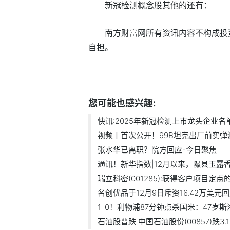
新冠检测概念股其他的还有：
南方财富网所有资讯内容不构成投
自担。
标签：
新冠检测
您可能也感兴趣:
快讯:2025年新冠检测上市龙头企业名单来
视频丨首次公开！99B坦克出厂前实弹测试
张水华已离职？院方回应-今日聚焦
通讯！新华指数|12月以来，隰县玉露香梨
瑞立科密(001285):获得客户项目定点的自
名创优品于12月9日斥资16.42万美元回购
1-0！利物浦87分钟点杀国米：47岁斯洛
石油股普跌 中国石油股份(00857)跌3.11.