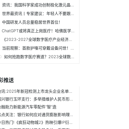
资讯：我国科学家成功创制极化激元晶体管，有望实现高效光电...
世界最资讯丨专家建议：年轻人不要跟风4小时睡眠法
中国研发人员总量稳居世界首位！
ChatGPT或将真正上岗医疗！哈佛医学院教授亲测其表现接近医生
《2023-2027全球数字医疗产业经济发展蓝皮书》将重磅发布！全...
当前观察：首款护嗓可穿戴设备问世！让你的嗓子不再疲劳
如何抢跑数字医疗赛道？2023全球数字医疗创新生态峰会（中国...
彩推送
快讯:2025年新冠检测上市龙头企业名单来了（12月12日）
绍兴银行玉环支行：多举措维护人民币形象，共筑金融安全防线
金融助力新能源汽车零配件“智”造
焦点关注：银行如何应对通货膨胀影响理财？
今日热门!《疯狂动物城2》热映引爆IP衍生周边消费市场