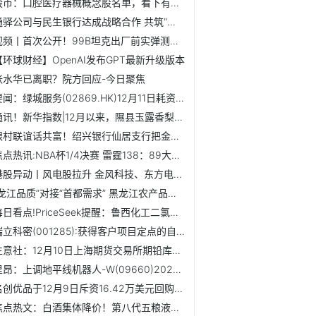
股市：口腔医疗器械概念股名单，看下有你关注的吗？（12月12日）
通驿公司与民生银行达成战略合作 共筑“交通+金融”出行新生态
视频丨首次公开！99B坦克出厂前实弹测试画面|天天资讯
【环球财经】OpenAI发布GPT最新升级版本
张水华已离职？院方回应-今日聚焦
要闻：绿城服务(02869.HK)12月11日耗资191.55万港元回购43.2万股
通讯！新华指数|12月以来，隰县玉露香梨电商渠道销售价格呈上...
银村联谊话共富！绍兴银行仙居支行把金融服务送进村
焦点热讯:NBA杯1/4决赛 雷霆138：89大胜太阳
港股异动丨风电股拉升 金风科技、东方电气涨超6% 机构料Q4...
“龙江品质”对接“首都需求” 黑龙江农产品进京推介签约金...
每日看点!PriceSeek提醒：鲁西化工二氯甲烷出厂价上调
瑞立科密(001285):获得客户项目定点的自愿性信息披露公告|精选
生意社：12月10日上海期货交易所期铅库存15429吨
里昂：上调地平线机器人-W(09660)2026-27年研发支出 目标价11港元
名创优品于12月9日斥资16.42万美元回购3.4万股 最新消息
焦点热文：白酒集体降价！第八代五粮液开票价降至900元/瓶，2...