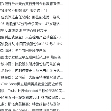
绍兴银行台州天台支行开展金融教育宣传活动
零钱业务不用愁 银行服务送上门
一位资深班主任总结：那些能进第一梯队的孩子，背后都有这4种...
1-0！利物浦87分钟点杀国米：47岁斯洛特续命成功 萨拉赫真要...
筑牢反洗钱防线 守护百姓钱袋子
酒便利正式易主！天音控股产业基金近7000万拍得51%股权 每日焦点
石油股普跌 中国石油股份(00857)跌3.11%-天天快报
最新消息：冬至节回绵虒吃刨汤
我国成功发射卫星互联网低轨卫星 热头条
宁波中百：控股股东所持股份被司法拍卖完成 公司控制权拟变...
太龙药业：控制权变更事项已与相关方达成一致并签署协议 9日...
华联股份：公司前十大股东持股情况请详见公司披露的定期报告
TikTok Shop黑五期间英美销量创历史新高，欧盟四国等新兴市...
速读：Truist上调Alphabet目标价至350美元
美区黑五网一爆发期破5亿！多国破纪录，TikTok Shop成为中国...
头条：斯诺克英锦赛：特鲁姆普将与塞尔比争冠
沛嘉医疗-B(09996)：国家药监局受理TaurusNXT®“非醛交联”...