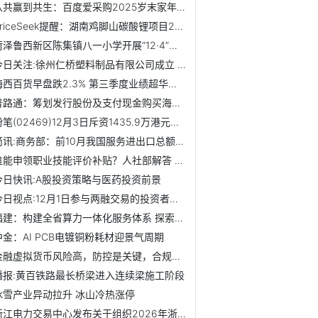
从共赢到共生：百度爱采购2025岁末家年华，见证时代荣耀者
PriceSeek提醒：湖南鸡脚山碳酸锂项目2026年投产
菏泽鲁西新区陈集镇八一小学开展“12·4”国家宪法日主题活动
今日关注:徐州仁桥塑料制品有限公司成立 注册资本200万人民币
梅西百货早盘跌2.3% 第三季度业绩超华尔街保守预期 每日时讯
普路通：筹划发行股份及支付现金购买海外资产 12月4日起停牌...
粉笔(02469)12月3日斥资1435.9万港元回购453.05万股
简讯:商务部：前10月我国服务进出口总额同比增长7.5%
谁能申领职业技能评价补贴？人社部解答 每日短讯
今日快讯:A股投资策略与医药投资前景
今日视点:12月1日参与两融交易的投资者数量为40.84万名，环比...
福建：构建全省算力一体化服务体系 探索面向港澳台、东南亚...
中金：AI PCB电镀铜粉耗材迎景气周期
金融虚拟货币风险高，防控是关键，合规是底线
播报:黄百铁路最长桥梁进入连续梁施工阶段
冰雪产业异动拉升 冰山冷热涨停
浙江电力交易中心发布关于组织2026年浙江电力市场分布式新能...