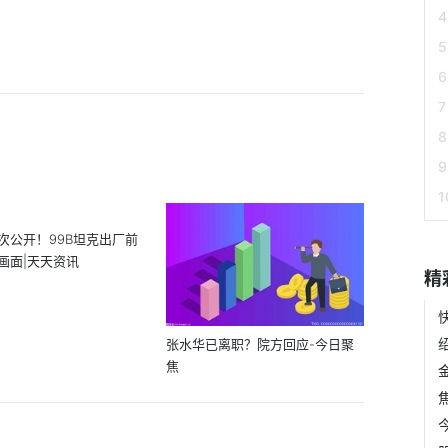
次公开！99B坦克出厂前
画面|天天资讯
精
张水华已离职？院方回应-今日聚
焦