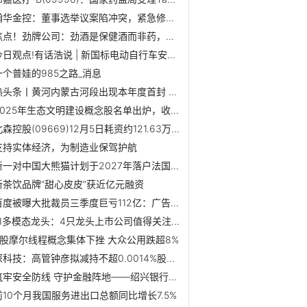
瀚华金控：董事选举议案陷冲突，紧急修改投票建议
焦点！劲牌公司：劲酒是保健酒而非药，女性生理期应听从医生建议
今日观点!有话浩说 | 新国标电动自行车安全有了，方便去哪儿了？
一个普娃的985之路_消息
热头条丨黄河内蒙古河段出现本年度首封 较上年偏早10天
2025年生态文明建设概念股名单出炉，收好了！（12月5日）
北森控股(09669)12月5日耗资约121.63万港元回购16.52万股 精彩看点
支持实体经济，为制造业保驾护航
新一对中国大熊猫计划于2027年落户法国博瓦勒动物园
新茶饮品牌“甜心皮皮”获近亿元融资
百度被曝大批裁员三季度巨亏112亿：广告主加速逃离、在线营销...
AI多模态龙头：4只龙头上市公司值得关注（2025/12/5）
A股摩尔线程概念集体下挫 大众公用跌超8%
深科技：高管钟彦拟减持不超0.0014%股份 焦点要闻
筑牢安全防线 守护金融阵地——绍兴银行路桥支行开展全辖消...
前10个月我国服务进出口总额同比增长7.5%