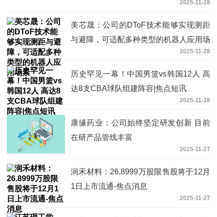
2025-11-28
美芯晟：公司的DToF技术能够实现测距
与避障，可适配多种类型的机器人应用场
2025-11-28
景
历史罕见一幕！中国男篮vs韩国12人 高
达8支CBA球队组建阵容|焦点短讯
2025-11-28
康缘药业：公司始终坚定研发创新 目前
在研产品管线丰富
2025-11-27
润禾材料：26.8999万股限售股将于12月
1日上市流通-焦点消息
2025-11-27