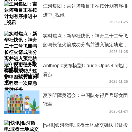
江河集团：吉达塔项目正在按计划有序推
进中_视讯
2025-11-25
实时焦点：新华社快讯：神舟二十二号飞
船与长征火箭成功分离并进入预定轨道，
2025-11-25
发射任务取得圆满成功。这是中国载人航
天工程第一次应急发射任务
Anthropic发布模型Claude Opus 4.5|热门
看点
2025-11-25
夏季听障奥运会：中国队夺得乒乓球女团
冠军
2025-11-24
[快讯]银河微电:取得土地成交确认书暨投