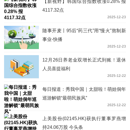
【新视野】韩国综合指数收涨0.28% 报
4117.32点
2025-12-23
随事开麦丨95后“药三代”用“慢火”熬制新
事业-快播
2025-12-23
12月26日养老金双增长正式到账！退休
人员喜提福利
2025-12-22
每日报道：秀我中国｜太甜啦！萌娃侗年
巡游解锁“最萌民族风”
2025-12-22
上美股份(02145.HK)获执行董事罗燕增
持24.06万股 今头条