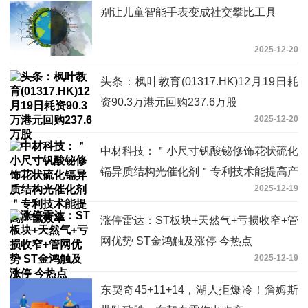
别让儿童智能手表变成社交攀比工具
2025-12-20
头条：枫叶教育(01317.HK)12月19日耗
资90.3万港元回购237.6万股
2025-12-20
中材科技：＂小尺寸钒酸铋修饰花状硫化
镉异质结构光催化剂＂专利技术能提高产
2025-12-19
氢效率
涨停雷达：ST板块+天然气+亏损收窄+管
网优势 ST金鸿触及涨停 今热点
2025-12-19
东契奇45+11+14，湖人拒爆冷！詹姆斯