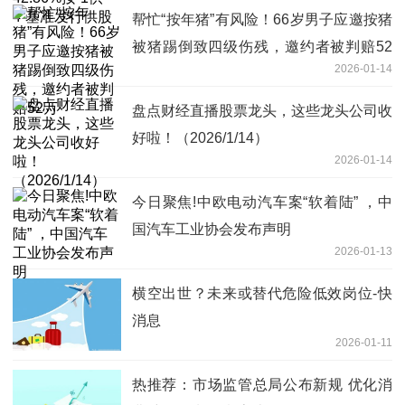
帮忙“按年猪”有风险！66岁男子应邀按猪
被猪踢倒致四级伤残，邀约者被判赔52
2026-01-14
万
盘点财经直播股票龙头，这些龙头公司收
好啦！（2026/1/14）
2026-01-14
今日聚焦!中欧电动汽车案“软着陆” ，中
国汽车工业协会发布声明
2026-01-13
横空出世？未来或替代危险低效岗位-快
消息
2026-01-11
热推荐：市场监管总局公布新规 优化消