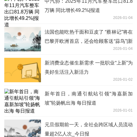
中汽协：2025年11月汽车整车出口81.8
万辆 同比增长49.2%|报道
2026-01-04
法国也能吃热干面和豆皮了 “蔡林记”将在
巴黎开欧洲首店，还会给顾客送“蒜鸟”|新
2026-01-04
资讯
新消费业态催生新需求 一批职业“上新”为
美好生活注入新活力
2026-01-02
新年首日，南通引航站引领“海嘉新加
坡”轮扬帆出海 每日报道
2026-01-01
元旦假期前一天，全社会跨区域人员流动
量超2亿人次_今日报