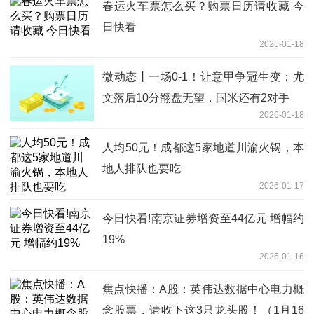
春运火车票怎么买？购票日历请收藏 今
日快看
2026-01-18
微动态丨一场0-1！让意甲争冠生变：尤
文落后10分翻盘无望，国米还有2对手
2026-01-18
人均50元！成都这5家地道川渝火锅，本
地人排队也要吃
2026-01-17
今日快看!南京证券增资至44亿元 增幅约
19%
2026-01-16
焦点快播：A股：英伟达数据中心电力概
念股票，请收下这3只龙头股！（1月16