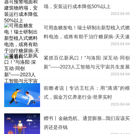
塌，安装运行成本降低50%以上
2023-04-05
可用血糖发电！瑞士研制出新型植入式燃
料电池，或将有助于治疗糖尿病-天天速
2023-04-04
看料
紧抓百亿新风口！“与洛阳·深互动·同创
新”——2023人工智能与元宇宙共生发展
2023-04-04
分享会火热报名中！|天天短讯
前瞻者说 | 专访王红兵：用“滴滴”的模
式，掘金万亿养老行业-世界实时
2023-04-04
赠书丨金融危机、通货膨胀...我们应该买
房还是存钱