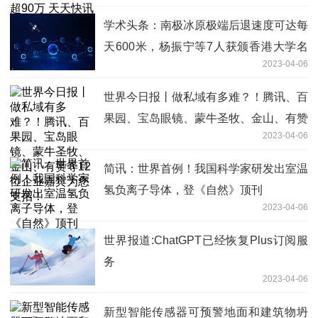
学术头条：南极冰原极端后退速度可达每
天600米，杨振宁等7人获颁香港大学名
2023-04-06
誉博士学位|全球焦点
世界今日报丨做私域有多难？！腾讯、百
果园、宝岛眼镜、蒙牛圣牧、金山、有赞
2023-04-06
等12位企业嘉宾为您支招！
简讯：世界首例！我国科学家研发出室温
氢负离子导体，登《自然》顶刊
2023-04-06
世界报道:ChatGPT已经恢复Plus订阅服
务
2023-04-06
新型智能传感器可预警地面和建筑物坍