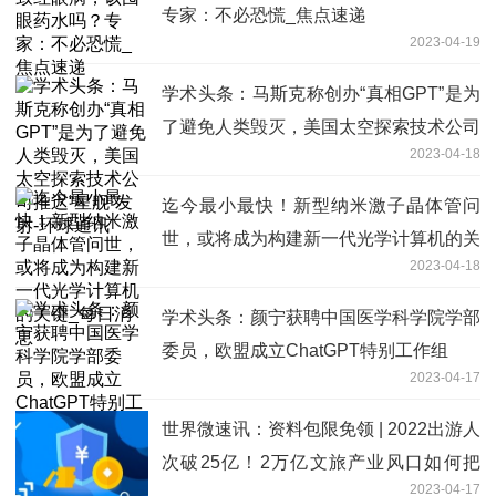
专家：不必恐慌_焦点速递
2023-04-19
学术头条：马斯克称创办“真相GPT”是为
了避免人类毁灭，美国太空探索技术公司
2023-04-18
推迟“星舰”发射-环球通讯
迄今最小最快！新型纳米激子晶体管问
世，或将成为构建新一代光学计算机的关
2023-04-18
键_每日消息
学术头条：颜宁获聘中国医学科学院学部
委员，欧盟成立ChatGPT特别工作组
2023-04-17
世界微速讯：资料包限免领 | 2022出游人
次破25亿！2万亿文旅产业风口如何把
2023-04-17
握？