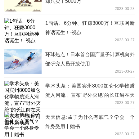
却只卖了5000万
2023-03-28
1句话、6分钟、狂赚3000万！互联网新
神话诞生！-视点
2023-03-27
环球热点！日本首台国产量子计算机向外
部研究人员开放使用
2023-03-27
学术头条：美国宾州8000加仑化学物质
流入河流，宣布“野外灭绝”的长江鲟在天
2023-03-27
然水域产卵出苗|世界新动态
天天信息:孟子为什么有底气？学会一个
终身受用丨赠书
2023-03-27