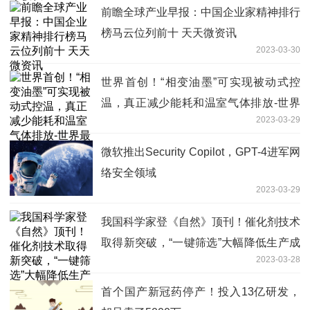
前瞻全球产业早报：中国企业家精神排行
榜马云位列前十 天天微资讯
2023-03-30
世界首创！“相变油墨”可实现被动式控
温，真正减少能耗和温室气体排放-世界
2023-03-29
最资讯
微软推出Security Copilot，GPT-4进军网
络安全领域
2023-03-29
我国科学家登《自然》顶刊！催化剂技术
取得新突破，“一键筛选”大幅降低生产成
2023-03-28
本-环球速看料
首个国产新冠药停产！投入13亿研发，