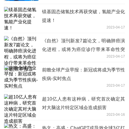
镁基固态储氢技术再获突破，氢能产业化
提速！
2023-04-17
《自然》顶刊新发7篇论文，明确肺癌演
化进程，或将为癌症诊疗带来革命性突
2023-04-17
破|世界报道
前瞻全球产业早报：新冠或将成为季节性
疾病-实时焦点
2023-04-17
超10亿人患有这种病，研究首次确定其
对大脑这片特定区域会造成损害
2023-04-16
热文：高盛：ChatGPT或导致全球3亿打