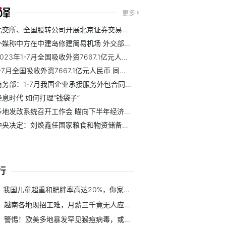
更多
北交所、全国股转公司开展北京证券交易所新股发行上市流程优...
外媒称中方在中建岛修建简易机场 外交部：与事实不符
2023年1-7月全国吸收外资7667.1亿元人民币
1-7月全国吸收外资7667.1亿元人民币 同比下降4%
商务部：1-7月我国企业承接服务外包合同额同比增长15.5%
降息时代 如何打理“钱袋子”
多地发改系统召开工作会 瞄向下半年经济“发力点”
中央决定：刘焕鑫任国家粮食和物资储备局党组书记
行
我国儿童超重和肥胖率高达20%，你家宝贝中招了吗？
越南各地现招工难，月薪三千竟无人应聘！
警惕！欧美多地暴发罕见猴痘病毒，或存在人传人可能，目前没...