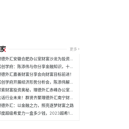
更多
理德外汇安徽合肥办公室财富沙龙为投资者带来财富之光
富创学府：陈添伟与你分享金融知识，十堰培训完美收官
理德外汇嘉善财富分享会向财富目标前进！
富创学府开展经济形势分析会，陈添伟解密外汇黄金期
探索财富投资奥秘，理德外汇赤峰办公室财富沙龙来啦！
共话行业未来！群贤齐聚理德外汇南宁财富沙龙
理德外汇：以金融之力，照亮逐梦财富之路
印度超级希爱力一盒多少钱，2023超希10粒装价格已更新