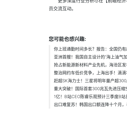
更多深度行业分析尽在【前瞻经济学
员交流互动。
标签：
您可能也感兴趣:
你上班通勤时间多长？报告：全国仍有超1
亚洲首艘！我国自主设计的“海上油气加.
抢占新能源新材料产业先机，海沧区发布.
整治网约车低价竞争，上海出手！滴滴将.
赶超SK海力士！三星将明年量产超300层
重大突破！国际首套300兆瓦先进压缩空气
1亿！B站CEO陈睿乐观预计三季度B站日
出口难复苏！韩国出口额连降十个月，半.