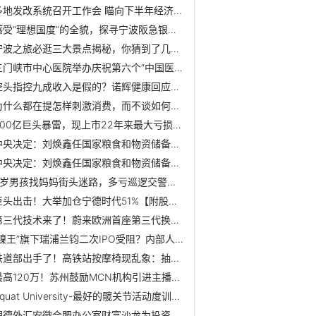
多地发改系统召开工作会 瞄向下半年经济“发力点”
感受“理想国度”的全貌，探寻宁波阪急银幕内外的热闹
宁波之旅必逛三大景点揭秘，你猜到了几个？
三门峡市中心医院举办庆祝第六个“中国医师节”表彰大会
空头指控九成收入是假的？诺辉健康回应：毫无依据！【附医疗...
为什么都在提怎样刺激消费，而不谈如何提高收入？
600亿巨头暴雷，现上市22年来最大亏损【附ERP软件行业分析】
中央决定：刘焕鑫任国家粮食和物资储备局党组书记
中央决定：刘焕鑫任国家粮食和物资储备局党组书记
8岁男孩找妈妈街头迷路，多亏巡逻交警暖心救助
巨头出击！大举加仓宁德时代51%【附股权投资市场发展情况】
第三代技术来了！蔚来欧洲首座第三代换电站上线【附换电站市...
“镍王”旗下瑞浦兰钧二次IPO受阻？内部人士这样回应【附锂电...
铁道部出手了！高铁站按摩椅现乱象：抽成自己谈，10个月回本...
最高120万！苏州鼓励MCN机构引进主播【附MCN产业现状】
Squat University-最好的髋关节活动度训练思路
理德外汇安徽合肥办公室财富沙龙为投资者带来财富之光