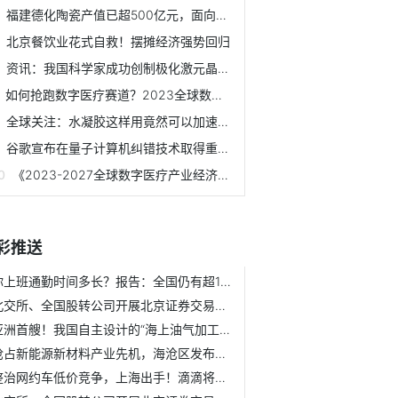
福建德化陶瓷产值已超500亿元，面向东南亚国家的出口迅速增长
北京餐饮业花式自救！摆摊经济强势回归
资讯：我国科学家成功创制极化激元晶体管，有望实现高效光电...
如何抢跑数字医疗赛道？2023全球数字医疗创新生态峰会（中国...
全球关注：水凝胶这样用竟然可以加速皮肤伤口愈合，还能不留疤！
谷歌宣布在量子计算机纠错技术取得重要突破！
《2023-2027全球数字医疗产业经济发展蓝皮书》将重磅发布！全...
彩推送
你上班通勤时间多长？报告：全国仍有超1400万人口承受极端通...
北交所、全国股转公司开展北京证券交易所新股发行上市流程优...
亚洲首艘！我国自主设计的“海上油气加工厂”船体建造完工【...
抢占新能源新材料产业先机，海沧区发布宏伟新蓝图
整治网约车低价竞争，上海出手！滴滴将清退全市2.5万台不合规...