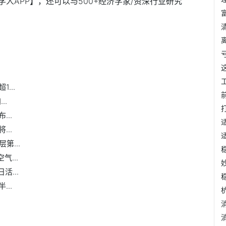
人APP】，还可以与500+经济学家/资深行业研究
...
..
..
..
第...
...
活...
..