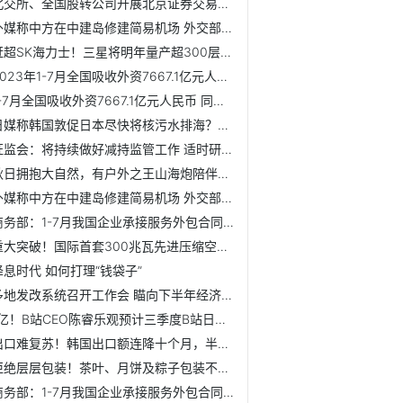
北交所、全国股转公司开展北京证券交易所新股发行上市流程优...
外媒称中方在中建岛修建简易机场 外交部：与事实不符
赶超SK海力士！三星将明年量产超300层第9代V-NAND闪存芯片【...
2023年1-7月全国吸收外资7667.1亿元人民币
1-7月全国吸收外资7667.1亿元人民币 同比下降4%
日媒称韩国敦促日本尽快将核污水排海？韩国政府回应
证监会：将持续做好减持监管工作 适时研究优化减持规则
秋日拥抱大自然，有户外之王山海炮陪伴才过瘾
外媒称中方在中建岛修建简易机场 外交部：与事实不符
商务部：1-7月我国企业承接服务外包合同额同比增长15.5%
重大突破！国际首套300兆瓦先进压缩空气储能系统膨胀机下线【...
降息时代 如何打理“钱袋子”
多地发改系统召开工作会 瞄向下半年经济“发力点”
1亿！B站CEO陈睿乐观预计三季度B站日活数【附视频平台行业市...
出口难复苏！韩国出口额连降十个月，半导体出口连续一年负增...
拒绝层层包装！茶叶、月饼及粽子包装不能超过三层 【附食品...
商务部：1-7月我国企业承接服务外包合同额同比增长15.5%