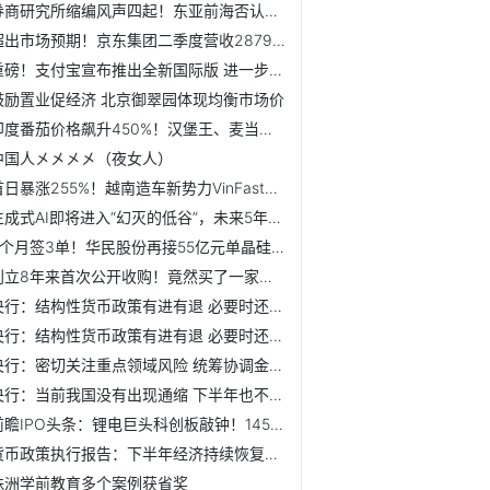
券商研究所缩编风声四起！东亚前海否认裁员 头部券商人士：...
超出市场预期！京东集团二季度营收2879亿元【附电子商务行业...
重磅！支付宝宣布推出全新国际版 进一步优化服务流程【附支...
鼓励置业促经济 北京御翠园体现均衡市场价
印度番茄价格飙升450%！汉堡王、麦当劳等多家门店宣布停用番...
中国人㐅㐅㐅㐅（夜女人）
首日暴涨255%！越南造车新势力VinFast赴美上市，市值超过奔驰...
生成式AI即将进入“幻灭的低谷”，未来5年内将进入第5阶段【...
2个月签3单！华民股份再接55亿元单晶硅片大单【附单晶硅片市...
创立8年来首次公开收购！竟然买了一家做游戏的公司？【附全球...
央行：结构性货币政策有进有退 必要时还可再创设新工具
央行：结构性货币政策有进有退 必要时还可再创设新工具
央行：密切关注重点领域风险 统筹协调金融支持地方债务风险...
央行：当前我国没有出现通缩 下半年也不会有通缩风险
前瞻IPO头条：锂电巨头科创板敲钟！145亿床垫龙头募投项目延期
货币政策执行报告：下半年经济持续恢复有坚实基础
株洲学前教育多个案例获省奖