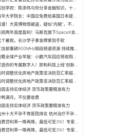
富创学府：陈添伟与你分享金融知识，十堰培训完美收官
清华大学院长：中国应免费给美国日本提供光伏技术【附光伏技...
离谱！大英博物馆被盗，疑似“内贼”，不是一家人不进一家门...
亏损两年首度盈利！马斯克旗下SpaceX去年收入翻倍至46亿美元...
这个暑假，长沙学子拿金牌拿到手软
工信部重耕800MHz频段频谱资源 持续推动我国5G高质量发展
前瞻全球产业早报：小鹏汽车回应将收购玛莎拉蒂
打造你的专属数字人！即构科技上线“创新生产工场”
适时调整优化房地产政策坚决防范汇率超调风险
适时调整优化房地产政策坚决防范汇率超调风险
稳固支持实体经济 货币政策要精准有力
妙鸭满月，不仅要收费
稳固支持实体经济 货币政策要精准有力
杭州十大不孕不育医院排名 杭州治疗不孕不育好的医院有哪些
消费贷利率一降再降，最低可至3%！专家：注意资金套利风险
消费贷利率一降再降，最低可至3%！专家：注意资金套利风险