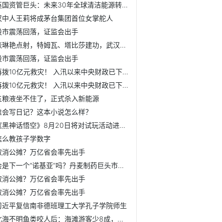
英国资管巨头：未来30年全球清洁能源转型将带来至少价值100万...
汉中人王莉将成茅台集团首位女掌舵人
股市震荡回落，证监会出手
张琳艳点射，特姆瓦、塔比莎建功，武汉女足4-0大胜永川茶山竹海
股市震荡回落，证监会出手
再拨10亿元救灾！ 入汛以来中央财政已下达各项防汛救灾资金9...
再拨10亿元救灾！ 入汛以来中央财政已下达各项防汛救灾资金9...
五粮液坐不住了，正式杀入新能源
谁会写日记？这本小说怎么样？
《黑神话悟空》8月20日将对试玩活动进行线上直播！
怎么教孩子学数字
取消公摊？万亿省会率先出手
会是下一个“诺基亚”吗？丹麦制药巨头市值超过母国GDP【附生...
取消公摊？万亿省会率先出手
取消公摊？万亿省会率先出手
习近平复信南非德班理工大学孔子学院师生
北海不明鱼类咬人后：海滩游客少8成，水上摩托租赁老板主动参...