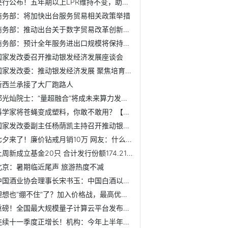
央行公布！五年期以上LPR维持不变，助力经济加快恢复
商务部：将加快出台服务贸易相关政策举措
商务部：推动出台关于数字贸易改革创新发展的政策性文件
商务部：预计全年服务进出口规模将保持增长 贸易结构将持续优化
国家发改委召开推动银发经济发展座谈会
国家发改委：推动银发经济发展 聚焦培育抗衰老、智慧健康养...
新西兰承接了大厂跑路人
郭光灿院士：“量超融合”将成未来算力发展趋势【附量子计算...
科学家将苍蝇变成塑料，你敢不敢用？【附可降解塑料行业分析】
国家发改委副主任杨荫凯主持召开推动银发经济发展座谈会
七夕来了！廉价钻戒月销10万 网友：什么是爱情？【附婚庆市...
上周新成立基金20只 合计发行份额174.21亿份
北京：暑期临近尾声 旅游热度不减
中国酒业协会理事长宋书玉：中国白酒以香型划分的时代已经结...
理想也“绷不住”了？加入价格战，最高优惠2万多【附混合动力...
重磅！全国最大规模量子计算云平台发布【附量子计算行业市场...
连续十一季度正增长！机构：今年上半年中国折叠屏手机销量同...