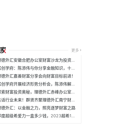
更多
理德外汇安徽合肥办公室财富沙龙为投资者带来财富之光
富创学府：陈添伟与你分享金融知识，十堰培训完美收官
理德外汇嘉善财富分享会向财富目标前进！
富创学府开展经济形势分析会，陈添伟解密外汇黄金期
探索财富投资奥秘，理德外汇赤峰办公室财富沙龙来啦！
共话行业未来！群贤齐聚理德外汇南宁财富沙龙
理德外汇：以金融之力，照亮逐梦财富之路
印度超级希爱力一盒多少钱，2023超希10粒装价格已更新