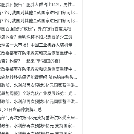
《肥胖》报告：肥胖人群占比14%，男性更容易长胖！
前7个月我国对其他金砖国家进出口额同比增长19.1%
前7个月我国对其他金砖国家进出口额同比增长19.1%
中国百强银行“放榜”，外资银行首度亮相 中国百强银行广东...
你怎么看？董明珠称不招只想要多少工资的【附格力电器白色家...
全球第一大市场！中国工业机器人装机量占据全球半壁江山【附...
发改委部署在防汛救灾和灾后恢复重建中大力实施以工代赈
约否？约否？一起来“享”福田的夜！
发改委部署在防汛救灾和灾后恢复重建中大力实施以工代赈
肺癌脑转移头痛还能缓解吗 肺癌脑转移头痛难忍
财政部、水利部再次预拨5亿元国家蓄滞洪区补偿资金
【趋势周报】全球光伏产业发展趋势：光伏发电已超水电成我国...
财政部、水利部再次预拨5亿元国家蓄滞洪区补偿资金
8月21日盘前停复牌汇总
两部门再次预拨5亿元支持蓄滞洪区受灾居民恢复正常生产生活秩序
财政部、水利部再次预拨5亿元 支持国家蓄滞洪区受灾居民尽快...
财政部、水利部再次预拨5亿元 支持国家蓄滞洪区受灾居民尽快...