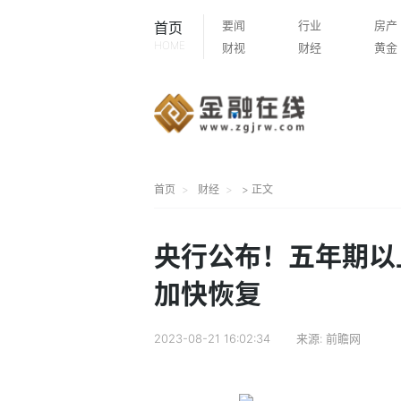
要闻
行业
房产
首页
HOME
财视
财经
黄金
首页
财经
> 正文
央行公布！五年期以
加快恢复
2023-08-21 16:02:34
来源:
前瞻网