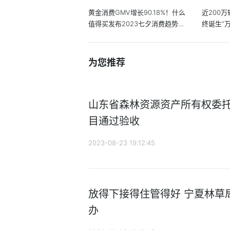
黄金消费GMV增长90.18%！什么
近200
值得买发布2023七夕消费趋势报
终诞生“
告【附黄...
市...
为您推荐
山东省森林资源资产所有权委
目通过验收
2023-08-23 19:12:45
放得下接得住管得好 宁夏林草
办