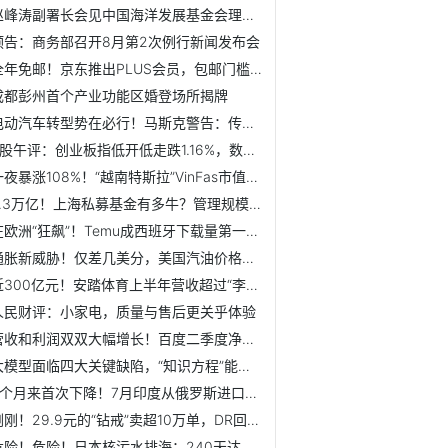
赵峰涛副署长会见中国海洋发展基金会理事长吕滨
预告：商务部召开8月第2次例行新闻发布会
全年免邮！京东推出PLUS会员，包邮门槛下调【附京东物流业务...
成都彭州首个产业功能区婚登场所揭牌
电动汽车转型势在必行！马斯克警告：传统汽车制造商即将迎来...
A股午评：创业板指低开低走跌1.16%，数据要素概念板块继续活跃
一夜暴涨108%！“越南特斯拉”VinFas市值狂飙至全球第三【附...
5.3万亿！上海私募基金有多牛？管理规模、产品数量位居全国首...
在欧洲“狂飙”！Temu成西班牙下载量第一的购物应用【附出海...
通胀新威胁！仅差几美分，美国汽油价格接近季节性纪录高点【...
近300亿元！安踏体育上半年营收超过“李宁+阿迪达斯中国”的...
人民财评：小家电，质量与售后更关乎体验
营收和利润双双大幅增长！百度二季度净利润高达80亿元【附中...
大模型面临四大关键缺陷，“知识方程”能否通向强人工智能
9个月来首次下降！7月印度从俄罗斯进口原油量环比下降5.7%【...
刚刚！29.9元的“钻戒”卖超10万单，DR回应来了【附天然钻石...
危险！危险！日本核污水排海：240天达到中国，1200天覆盖北太...