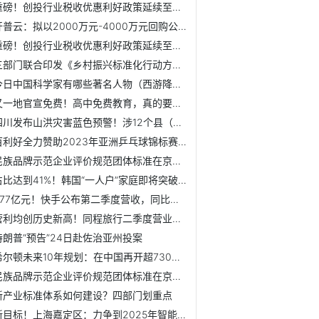
重磅！创投行业税收优惠利好政策延续至2027年底，VC/PE必看
开普云：拟以2000万元-4000万元回购公司股份
重磅！创投行业税收优惠利好政策延续至2027年底，VC/PE必看
三部门联合印发《乡村振兴标准化行动方案》
今日中国科学家有哪些著名人物（西游降魔篇人物都有哪些谁饰...
又一地官宣免费！高中免费教育，真的要来了？【附民办教育行...
四川发布山洪灾害蓝色预警！涉12个县（市、区）
百利好全力赞助2023年亚洲乒乓球锦标赛 期待国乒精彩表现
民族品牌示范企业评价规范团体标准在京启动
占比达到41%！韩国“一人户”家庭即将突破1000万户【附婚恋市...
277亿元！快手公布第二季度营收，同比增长27.9%【附短视频行...
营利均创历史新高！同程旅行二季度营业收入28.7亿元【附在线...
特朗普“预告”24日赴佐治亚州投案
希尔顿未来10年规划：在中国再开超730家酒店【附全球酒店行业...
民族品牌示范企业评价规范团体标准在京启动
新产业标准体系如何建设？四部门划重点
新目标！上海嘉定区：力争到2025年智能网联汽车产业规模达300...