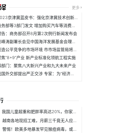
更多
2023京津冀蓝皮书：强化京津冀技术创新合作，推进科技成果就...
商务部等3部门发文 增加购买汽车等消费信贷支持
预告：商务部召开8月第2次例行新闻发布会
赵峰涛副署长会见中国海洋发展基金会理事长吕滨
营造公平竞争的市场环境 市市场监管局将重点清理歧视民营、...
聚焦“8+9”产业 新产业标准化领航工程实施
四部门：聚焦八大新兴产业和九大未来产业
我国外交部提出严正交涉 专家：为“经济账”将风险转嫁世界
行
我国儿童超重和肥胖率高达20%，你家宝贝中招了吗？
越南各地现招工难，月薪三千竟无人应聘！
警惕！欧美多地暴发罕见猴痘病毒，或存在人传人可能，目前没...