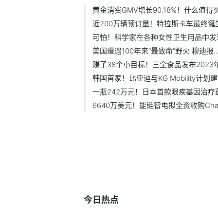
黄金消费GMV增长90.18%！什么值得买
近200万辆预订量！特拉斯卡车最终诞生“
可怕！科学家在各种女性卫生用品中发现.
美国遭遇100年来“最致命”野火 穆迪报..
赚了38个小目标！三全食品发布2023年上
韩国首家！比亚迪与KG Mobility计划建.
一瓶242万元！日本首款眼疾基因治疗药“
6640万美元！能链智电拟全资收购Charg
今日热点