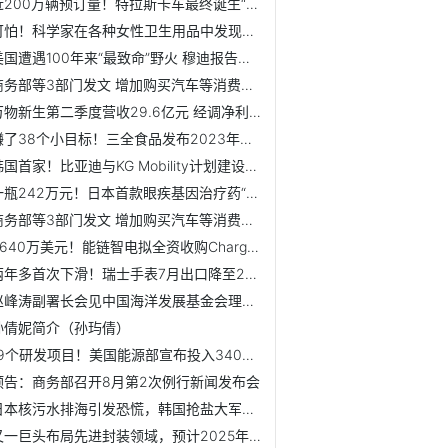
近200万辆预订量！特拉斯卡车最终诞生“万亿”市场【附新能源...
可怕！科学家在各种女性卫生用品中发现永久危险物质【附女性...
美国遭遇100年来“最致命”野火 穆迪报告：经济损失至少60亿...
商务部等3部门发文 增加购买汽车等消费信贷支持
万物新生第二季度营收29.6亿元 经调净利润3640万元
赚了38个小目标！三全食品发布2023年上半年财报【附预制菜行...
韩国首家！比亚迪与KG Mobility计划建设电动汽车电池工厂【...
一瓶242万元！日本首款眼疾基因治疗药“LUXTURNA”纳入医保【...
商务部等3部门发文 增加购买汽车等消费信贷支持
6640万美元！能链智电拟全资收购Charge Amps【附新能源汽车...
两年多首次下滑！瑞士手表7月出口降至25亿美元【附瑞士手表行...
赵峰涛副署长会见中国海洋发展基金会理事长吕滨
孙倩妮简介（孙玙倩）
19个研发项目！美国能源部宣布投入3400万美元支持清洁氢能技...
预告：商务部召开8月第2次例行新闻发布会
日本核污水排海引发恐慌，韩国抢盐大军来袭！
又一巨头布局先进封装领域，预计2025年产能将翻4倍【附PCB市...