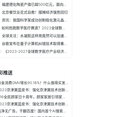
福建德化陶瓷产值已超500亿元，面向东南亚国家的出口迅速增长
北京餐饮业花式自救！摆摊经济强势回归
资讯：我国科学家成功创制极化激元晶体管，有望实现高效光电...
如何抢跑数字医疗赛道？2023全球数字医疗创新生态峰会（中国...
全球关注：水凝胶这样用竟然可以加速皮肤伤口愈合，还能不留疤！
谷歌宣布在量子计算机纠错技术取得重要突破！
《2023-2027全球数字医疗产业经济发展蓝皮书》将重磅发布！全...
彩推送
黄金消费GMV增长90.18%！什么值得买发布2023七夕消费趋势报告...
2023京津冀蓝皮书：强化京津冀技术创新合作，推进科技成果就...
816全民顾家日十周年，顾家家居引领家庭幸福潮流
2023京津冀蓝皮书：强化京津冀技术创新合作，推进科技成果就...
纯净无广告，干翻百度！国内首个AI搜索引擎上线丨附内测地址