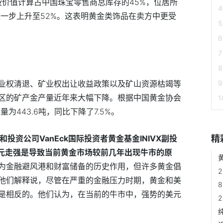
按价值计算占中国珠宝零售商总库存的45%，位居所
进一步上升至52%。这表明黄金类饰品在卖方中更受
业权清退、矿业权出让收益政策以及矿山资源枯竭等
区的矿产金产量近年来大幅下降。根据中国黄金协会
为443.6吨，同比下降了7.5%。
r和投资公司VanEck国际投资者黄金基金INIVX副投
精
表示，美元走强是导致当前黄金市场较前几年出现牛市的原
为金融避风港和财富储备的历史作用，但许多黄金倡
他们解释说，尽管在严重的金融压力时期，黄金和美
是相反的。他们认为，在当前的牛市中，强势的美元