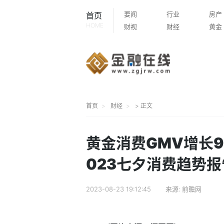
要闻
行业
房产
首页
HOME
财视
财经
黄金
首页
财经
> 正文
黄金消费GMV增长9
023七夕消费趋势
2023-08-23 19:12:45
来源:
前瞻网