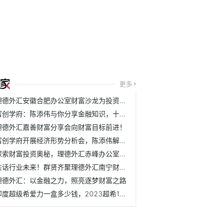
更多
理德外汇安徽合肥办公室财富沙龙为投资者带来财富之光
富创学府：陈添伟与你分享金融知识，十堰培训完美收官
理德外汇嘉善财富分享会向财富目标前进！
富创学府开展经济形势分析会，陈添伟解密外汇黄金期
探索财富投资奥秘，理德外汇赤峰办公室财富沙龙来啦！
共话行业未来！群贤齐聚理德外汇南宁财富沙龙
理德外汇：以金融之力，照亮逐梦财富之路
印度超级希爱力一盒多少钱，2023超希10粒装价格已更新