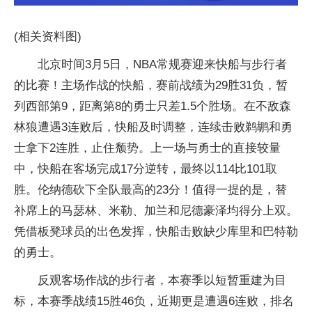
(相关资料图)
北京时间3月5日，NBA常规赛迎来快船与步行者
的比赛！主场作战的快船，赛前战绩为29胜31负，暂
列西部第9，距离第8的勇士只差1.5个胜场。在不敌森
林狼遭遇3连败后，快船及时调整，连续击败鹈鹕和勇
士拿下2连胜，止住颓势。上一场与勇士的直接较量
中，快船在客场完成17分逆转，最终以114比101取
胜。伦纳德砍下全队最高的23分！值得一提的是，替
补席上的马瑟林、米勒、加兰和尼德豪泽均得分上双。
凭借板凳球员的出色发挥，快船击败缺少库里和巴特勒
的勇士。
反观客场作战的步行者，本赛季以短暂重建为目
标，本赛季战绩15胜46负，近期更是遭遇6连败，排名