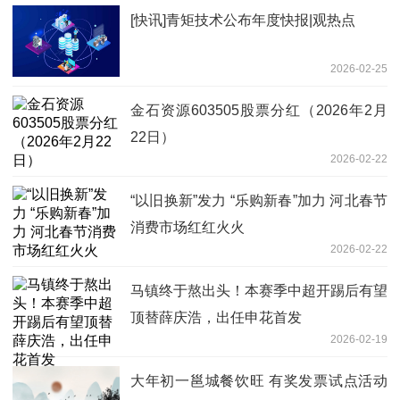
[快讯]青矩技术公布年度快报|观热点
2026-02-25
金石资源603505股票分红（2026年2月
22日）
2026-02-22
“以旧换新”发力 “乐购新春”加力 河北春节
消费市场红红火火
2026-02-22
马镇终于熬出头！本赛季中超开踢后有望
顶替薛庆浩，出任申花首发
2026-02-19
大年初一邕城餐饮旺 有奖发票试点活动