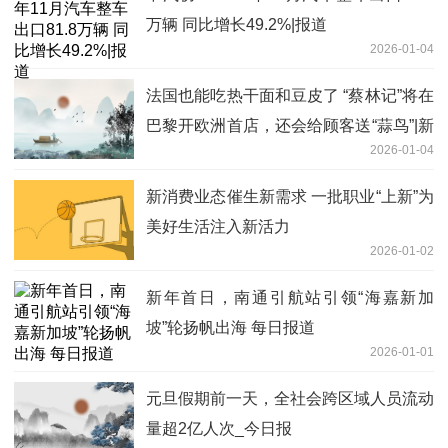
万辆 同比增长49.2%|报道
2026-01-04
法国也能吃热干面和豆皮了 “蔡林记”将在
巴黎开欧洲首店，还会给顾客送“蒜鸟”|新
2026-01-04
资讯
新消费业态催生新需求 一批职业“上新”为
美好生活注入新活力
2026-01-02
新年首日，南通引航站引领“海嘉新加
坡”轮扬帆出海 每日报道
2026-01-01
元旦假期前一天，全社会跨区域人员流动
量超2亿人次_今日报