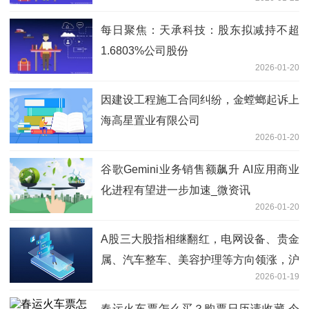
每日聚焦：天承科技：股东拟减持不超
1.6803%公司股份
2026-01-20
因建设工程施工合同纠纷，金螳螂起诉上
海高星置业有限公司
2026-01-20
谷歌Gemini业务销售额飙升 AI应用商业
化进程有望进一步加速_微资讯
2026-01-20
A股三大股指相继翻红，电网设备、贵金
属、汽车整车、美容护理等方向领涨，沪
2026-01-19
深京三市上涨个股近2700只
春运火车票怎么买？购票日历请收藏 今