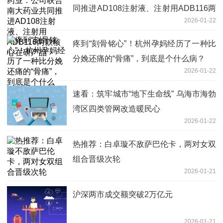
同推进AD108注射液、注射用ADB116两
2026-01-22
款核心在研产品
疼到“刻骨铭心”！杭州孕妈经历了一种比
分娩还痛的“骨痛”，到底是个什么病？
2026-01-22
速看：筑牢城市“地下生命线” 乌海市海勃
湾区四类管网改造暖民心
2026-01-22
热推荐：白卓璇不敌萨巴伦卡，两对女双
组合晋级次轮
2026-01-21
沪深两市成交额突破2万亿元
2026-01-21