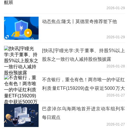
2026-01-29
动态焦点:隆戈丨莫德里奇推荐签下他
2026-01-29
[快讯]宇瞳光学:关于董事、持股5%以上
股东之一致行动人减持股份预披露
2026-01-28
不含银行，重仓有色！两市唯一的中证红
利质量ETF(159209)盘中获近5000万大
2026-01-27
单增仓-报资讯
巴彦淖尔乌海两地首开进京动车组列车
每日观点
2026-01-27