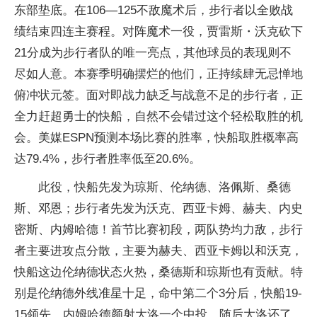
东部垫底。在106—125不敌魔术后，步行者以全败战
绩结束四连主赛程。对阵魔术一役，贾雷斯・沃克砍下
21分成为步行者队的唯一亮点，其他球员的表现则不
尽如人意。本赛季明确摆烂的他们，正持续肆无忌惮地
俯冲状元签。面对即战力缺乏与战意不足的步行者，正
全力赶超勇士的快船，自然不会错过这个轻松取胜的机
会。美媒ESPN预测本场比赛的胜率，快船取胜概率高
达79.4%，步行者胜率低至20.6%。
此役，快船先发为琼斯、伦纳德、洛佩斯、桑德
斯、邓恩；步行者先发为沃克、西亚卡姆、赫夫、内史
密斯、内姆哈德！首节比赛初段，两队势均力敌，步行
者主要进攻点分散，主要为赫夫、西亚卡姆以和沃克，
快船这边伦纳德状态火热，桑德斯和琼斯也有贡献。特
别是伦纳德外线准星十足，命中第二个3分后，快船19-
15领先，内姆哈德颜射大洛一个中投，随后大洛还了