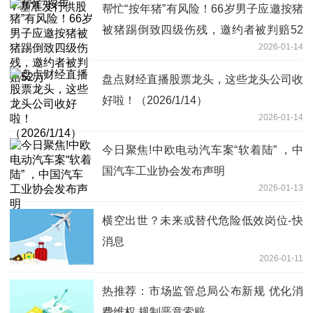
帮忙“按年猪”有风险！66岁男子应邀按猪
被猪踢倒致四级伤残，邀约者被判赔52
2026-01-14
万
盘点财经直播股票龙头，这些龙头公司收
好啦！（2026/1/14）
2026-01-14
今日聚焦!中欧电动汽车案“软着陆” ，中
国汽车工业协会发布声明
2026-01-13
横空出世？未来或替代危险低效岗位-快
消息
2026-01-11
热推荐：市场监管总局公布新规 优化消
费维权 规制恶意索赔