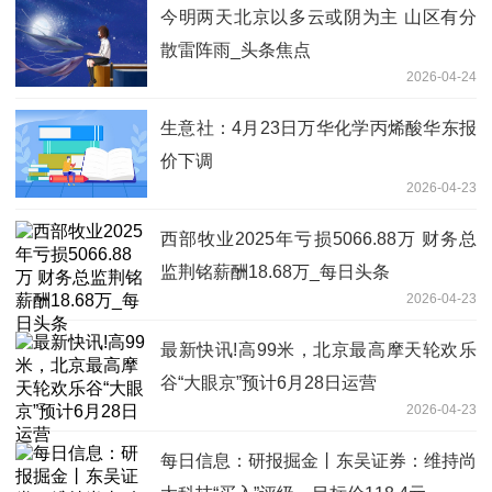
今明两天北京以多云或阴为主 山区有分
散雷阵雨_头条焦点
2026-04-24
生意社：4月23日万华化学丙烯酸华东报
价下调
2026-04-23
西部牧业2025年亏损5066.88万 财务总
监荆铭薪酬18.68万_每日头条
2026-04-23
最新快讯!高99米，北京最高摩天轮欢乐
谷“大眼京”预计6月28日运营
2026-04-23
每日信息：研报掘金丨东吴证券：维持尚