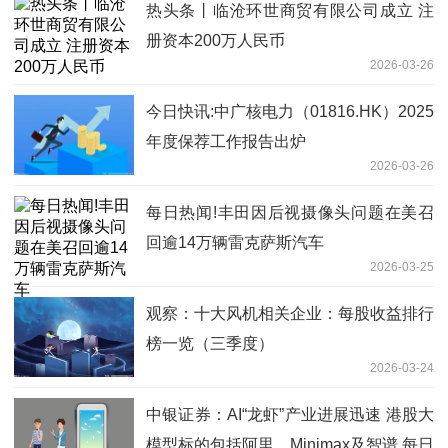
热头条丨临沧环世商贸有限公司成立 注
册资本200万人民币
2026-03-26
今日快讯:中广核电力（01816.HK）2025
年度保荐工作报告出炉
2026-03-26
每日热闻!丰田因后视摄像头问题在美召
回逾14万辆雷克萨斯汽车
2026-03-25
观察：十大风机相关企业：每股收益排行
榜一览（三季度）
2026-03-24
中银证券：AI“龙虾”产业进展迅速 港股大
模型标的包括阿里、Minimax及智谱 每日