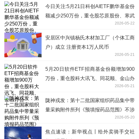
今日关注:5月21日科创AIETF鹏华基金份
额减少250万份，重仓股芯原股份、寒武
2026-05-22
纪、澜起科技
安居区中兴镇杨氏木材加工厂（个体工商
户）成立 注册资本1万人民币
2026-05-21
5月20日软件ETF招商基金份额增加900
万份，重仓股科大讯飞、同花顺、金山办
2026-05-21
公
陇神戎发：第十二批国家组织药品集中带
量采购附件所列《预填报药品范围》不涉
2026-05-20
及公司产品 今日精选
焦点速读：新华视点丨给外卖骑手交社