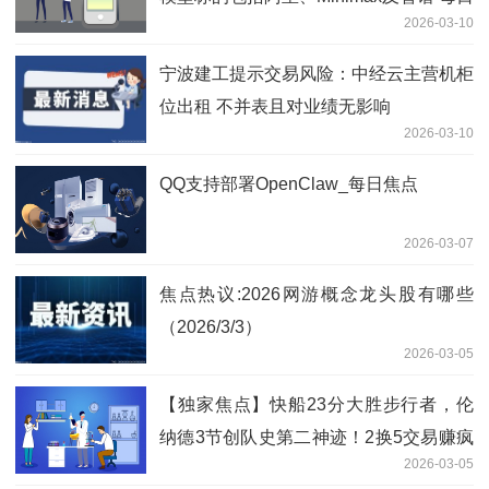
2026-03-10
焦点
宁波建工提示交易风险：中经云主营机柜
位出租 不并表且对业绩无影响
2026-03-10
QQ支持部署OpenClaw_每日焦点
2026-03-07
焦点热议:2026网游概念龙头股有哪些
（2026/3/3）
2026-03-05
【独家焦点】快船23分大胜步行者，伦
纳德3节创队史第二神迹！2换5交易赚疯
2026-03-05
了