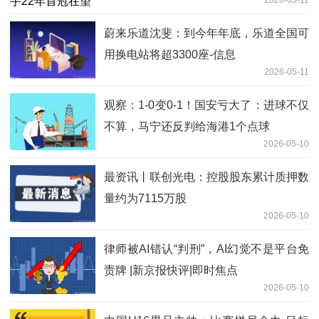
2026-05-11
蔚来乐道沈斐：到今年年底，乐道全国可
用换电站将超3300座-信息
2026-05-11
观察：1-0变0-1！国安亏大了：进球不仅
不算，马宁还反判给海港1个点球
2026-05-10
最资讯丨联创光电：控股股东累计质押数
量约为7115万股
2026-05-10
律师被AI错认“判刑”，AI幻觉不是平台免
责牌 |新京报快评|即时焦点
2026-05-10