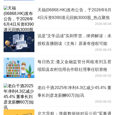
天福(06868.HK)发布公告，于2026年6月
4日斥资8390港元回购3000股_热点聚焦
2026-06-04
说是“文学品读”实则带货，律师解读：未
授权直播朗读《主角》原著有侵权可能
2026-06-03
每日热文:遵义金融监管分局核准刘玉君
绥阳县农村信用合作联社理事任职资格
2026-06-02
老白干酒2025年净利4.3亿减少45.4% 董
事长刘彦龙薪酬60万|短讯
2026-06-02
北方导航：弹载数据链对应公司“军事通