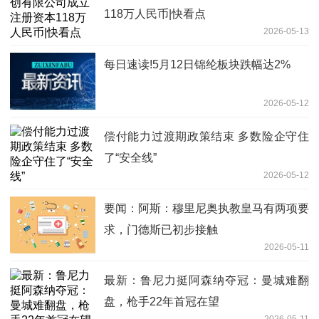
118万人民币|快看点
2026-05-13
每日速读!5月12日锦纶板块跌幅达2%
2026-05-12
偿付能力过渡期政策结束 多数险企守住
了“安全线”
2026-05-12
要闻：阿斯：穆里尼奥执教皇马有两项要
求，门德斯已初步接触
2026-05-11
最新：鲁尼力挺阿森纳夺冠：曼城难翻
盘，枪手22年首冠在望