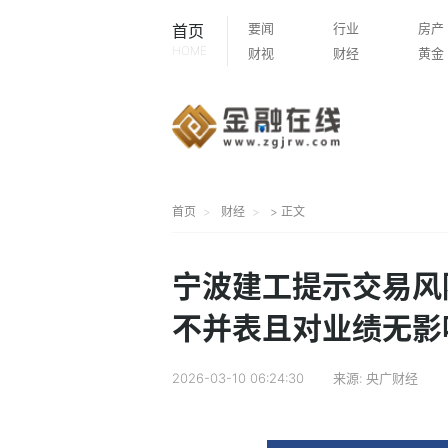
要闻
行业
房产
首页
HOME
财视
财经
黄金
首页
财经
> 正文
宁波建工提示交易风
不并表且对业绩无影
2026-03-10 06:24:30
来源:
央广财经