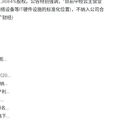
.3684%股权。公告特别强调，“目前中经云主营业
络设备等IT硬件设施的标准化位置)，不纳入公司合
广财经)
..
0...
...
...
..
...
...