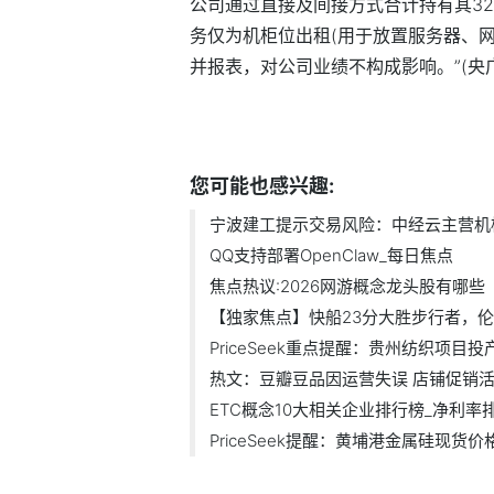
公司通过直接及间接方式合计持有其32
务仅为机柜位出租(用于放置服务器、网
并报表，对公司业绩不构成影响。”(央
标签：
财经频道
财经资讯
您可能也感兴趣:
宁波建工提示交易风险：中经云主营机柜.
QQ支持部署OpenClaw_每日焦点
焦点热议:2026网游概念龙头股有哪些（2
【独家焦点】快船23分大胜步行者，伦纳
PriceSeek重点提醒：贵州纺织项目投产利
热文：豆瓣豆品因运营失误 店铺促销活.
ETC概念10大相关企业排行榜_净利率排名
PriceSeek提醒：黄埔港金属硅现货价格下