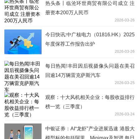
热头条丨临沧环世商贸有限公司成立 注
册资本200万人民币
2026-03-26
今日快讯:中广核电力（01816.HK）2025
年度保荐工作报告出炉
2026-03-26
每日热闻!丰田因后视摄像头问题在美召
回逾14万辆雷克萨斯汽车
2026-03-25
观察：十大风机相关企业：每股收益排行
榜一览（三季度）
2026-03-24
中银证券：AI“龙虾”产业进展迅速 港股大
模型标的包括阿里、Minimax及智谱 每日