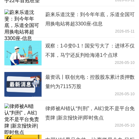
2026-05-11
蔚来乐道沈斐：到今年年底，乐道全国可
用换电站将超3300座-信息
2026-05-11
观察：1-0变0-1！国安亏大了：进球不仅
不算，马宁还反判给海港1个点球
2026-05-10
最资讯丨联创光电：控股股东累计质押数
量约为7115万股
2026-05-10
律师被AI错认“判刑”，AI幻觉不是平台免
责牌 |新京报快评|即时焦点
2026-05-10