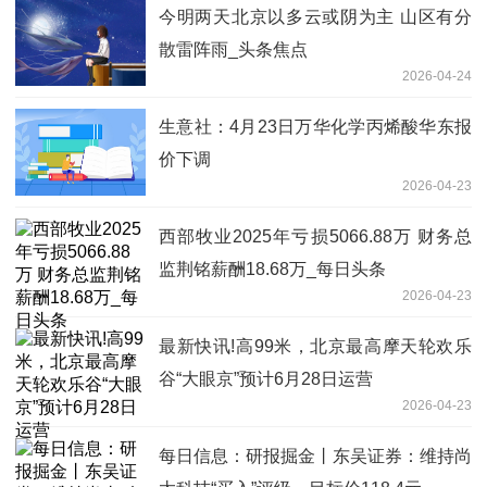
今明两天北京以多云或阴为主 山区有分
散雷阵雨_头条焦点
2026-04-24
生意社：4月23日万华化学丙烯酸华东报
价下调
2026-04-23
西部牧业2025年亏损5066.88万 财务总
监荆铭薪酬18.68万_每日头条
2026-04-23
最新快讯!高99米，北京最高摩天轮欢乐
谷“大眼京”预计6月28日运营
2026-04-23
每日信息：研报掘金丨东吴证券：维持尚