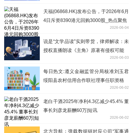
天福(06868.HK)发布公告，于2026年6月
4日斥资8390港元回购3000股_热点聚焦
2026-06-04
说是“文学品读”实则带货，律师解读：未
授权直播朗读《主角》原著有侵权可能
2026-06-03
每日热文:遵义金融监管分局核准刘玉君
绥阳县农村信用合作联社理事任职资格
2026-06-02
老白干酒2025年净利4.3亿减少45.4% 董
事长刘彦龙薪酬60万|短讯
2026-06-02
北方导航：弹载数据链对应公司“军事通