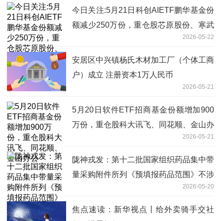
今日关注:5月21日科创AIETF鹏华基金份
额减少250万份，重仓股芯原股份、寒武
2026-05-22
纪、澜起科技
安居区中兴镇杨氏木材加工厂（个体工商
户）成立 注册资本1万人民币
2026-05-21
5月20日软件ETF招商基金份额增加900
万份，重仓股科大讯飞、同花顺、金山办
2026-05-21
公
陇神戎发：第十二批国家组织药品集中带
量采购附件所列《预填报药品范围》不涉
2026-05-20
及公司产品 今日精选
焦点速读：新华视点丨给外卖骑手交社