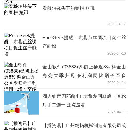
看移轴镜头下的春耕 短讯
2026-04-17
PriceSeek提醒：珙县茧丝绸项目促生丝
产能增
2026-04-16
金山软件(03888)盘初上扬近8% 料金山
办公首季归母净利润同比增长至多
2026-04-14
472.81%
湖人锁定西部前4！老詹梦回巅峰，首轮
对手二选一 焦点速看
2026-04-11
【播资讯】广州精拓机械制造有限公司成