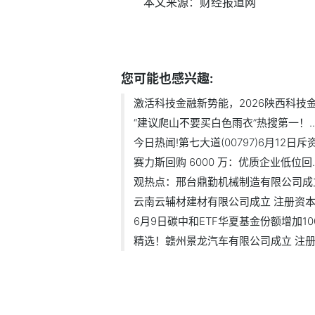
本文来源：财经报道网
标签：
财经频道
财经资讯
您可能也感兴趣:
激活科技金融新势能，2026陕西科技金融
“建议爬山不要买白色雨衣”热搜第一！..
今日热闻!第七大道(00797)6月12日斥资5
赛力斯回购 6000 万：优质企业低位回..
观热点：邢台鼎勤机械制造有限公司成立.
云南云辅材建材有限公司成立 注册资本1.
6月9日碳中和ETF华夏基金份额增加1000
精选！赣州景龙汽车有限公司成立 注册.