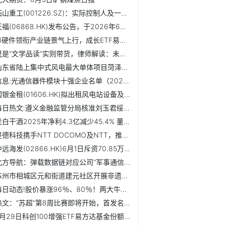
拓山重工(001226.SZ)：实际控制人及一致行动人拟减持不超过2.81%股份
天福(06868.HK)发布公告，于2026年6月4日斥资8390港元回购300...
AI硬件领衔产业链景气上行，成长ETF易方达（159259）半日获净...
说是“文学品读”实则带货，律师解读：未授权直播朗读《主角...
山东省陆上集中式风电最大单体项目菏泽郓城58.75万千瓦风电项...
信息:光通信器件模块十强企业名单（2026年第一季度概念股票净...
国银金租(01606.HK)拟出租风电站设备及附属设施资产|微动态
每日热文:遵义金融监管分局核准刘玉君绥阳县农村信用合作联社...
老白干酒2025年净利4.3亿减少45.4% 董事长刘彦龙薪酬60万|短讯
是德科技携手NTT DOCOMO及NTT，推进6G真实信道建模与无线仿真
中远海发(02866.HK)6月1日斥资70.85万港元回购70.4万股_短讯
北方导航：弹载数据链对应公司“军事通信”产业生态和“集群...
苏州市相城区元和街道建元社区开展非遗宋锦手工活动
每日动态!股价暴涨96％、80％！两大牛股回应被纳入英伟达供应...
热文：“苏超”第8周比赛即将开始，首发名单出炉！
5月29日科创100增强ETF易方达基金份额减少100万份，重仓股源...