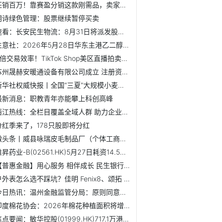
狂销百万！靠赛盈分销这款刚需品，卖家悄悄杀疯北美
朗诗绿色管理：股票继续暂停买卖
速看：长安民生物流：8月31日将派发股息0.1元/股
生意社：2026年5月28日华东主港乙二醇出库一览-观速讯
4倍交易效率！TikTok Shop美区直播拍卖将成为年中促最大商机...
苏州晟赫安暖通设备有限公司成立 注册资本300万人民币
新华社权威快报丨全国“三夏”大规模小麦机收全面展开_今日热议
最新消息：职教青年亦能攀上科创高峰
西江热线：全栏目覆盖全域人群 助力企业品牌高效传播
分红季来了，178只股即将分红
微头条丨威县咏瑞皮毛制品厂（个体工商户）成立 注册资本10...
维昇药业-B(02561.HK)5月27日耗资14.5万港元回购6300股
【普惠金融】用心服务 相伴成长 民生银行以普惠金融深耕南...
户外表怎么选不踩坑？佳明 Fenix8、颂拓 Race、高驰 APEX4...
今日热讯：温州金融监管分局：原则同意浙江温州洞头农商行减...
印度棉花协会：2026年棉花种植面积将增长7% 焦点热议
焦点要闻：敏华控股(01999.HK)717.1万港元购回200万股 将予注销