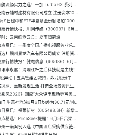
续航流畅实力之选！一加 Turbo 6X 系列国补到手价 1274.15 元起
云南云辅材建材有限公司成立 注册资本100万人民币 当前资讯
6月9日碳中和ETF华夏基金份额增加1000万份，重仓股宁德时代、...
股票行情快报：川网传媒（300987）6月9日主力资金净卖出235.7...
即时：云南临沧云县：夏雨润荷塘
焦点资讯：一季度全国广播电视服务业总收入3562.38亿元 同比...
精选！赣州景龙汽车有限公司成立 注册资本30万人民币
股票行情快报：健麾信息（605186）6月8日主力资金净买入2229.82万元
和讯李永熙：清理杠杆之后科技就是主线！
A股异动丨五高管组团减持，鼎龙股份午间收跌5.5%|简讯
实况网：重新发现生活 打造全场景资讯生活门户
《乘风2026》回应“大众评审现场辱骂奥运冠军王濛”：该观众...
热门:生意社汽油6月6日均差为30.71元/吨 由正向缩小重新扩大
每日资讯：福莱新材（605488.SH）新增一起对外投资，被投资公...
焦点精选！PriceSeek提醒：6月5日吕梁炼焦煤价格上调
神州一诺案例入选《中国酒店采购供应链发展蓝皮书》
光大期货：6月5日矿钢煤焦日报