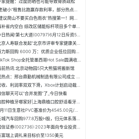
专家提醒：过度防晒也可能导致骨质疏松
“老破小”租售比跑赢存款利率，部分热点城市二手房成交活跃
“建议爬山不要买白色雨衣”热搜第一！网友：还好，我甚至都...
填补省内空白 综改区储能标杆项目多个单体完成打桩-每日速读
今日热闻!第七大道(00797)6月12日斥资514.68万港元回购473万股
北京人寿联合发起“北京市评审专家健康关爱专项行动”，补齐...
赛力斯回购 6000 万：优质企业低位回购有助稳定预期
TikTok Shop全托管墨西哥Hot Sale圆满收官，同比增长14倍
当前热讯:北京动物园5只大熊猫将搬新馆
观热点：邢台鼎勤机械制造有限公司成立 注册资本30万人民币
营收、利润率双双下滑，Xbox计划启动裁员-今热点
微信聊天可以“合并发图”了_今日快看
口腔种植牙哪家好|上海鼎植口腔舒适看牙暨士卓曼新品发布仪式...
6月11日生意社PVC基准价为4545.00元/吨_每日时讯
长城汽车回购977.8万股H股，归元体系落地与全球化布局同步推进
国信证券(002736):2023年面向专业投资者公开发行公司债券（第...
杰富瑞上调礼来目标价至1350美元