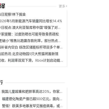
更多
每日观察!林下掘金
2026年5月新能源汽车销量同比增长14.4%
今日视点:澳大利亚智库称中国“增强了对澳打击能力”，外交部...
专家提醒：过度防晒也可能导致骨质疏松
“老破小”租售比跑赢存款利率，部分热点城市二手房成交活跃
填补省内空白 综改区储能标杆项目多个单体完成打桩-每日速读
当前热讯:北京动物园5只大熊猫将搬新馆
营收、利润率双双下滑，Xbox计划启动裁员-今热点
行
我国儿童超重和肥胖率高达20%，你家宝贝中招了吗？
福建德化陶瓷产值已超500亿元，面向东南亚国家的出口迅速增长
警惕！欧美多地暴发罕见猴痘病毒，或存在人传人可能，目前没...