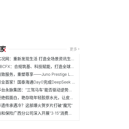
更多
实况网：重新发现生活 打造全场景资讯生活门户
SBCFX：合规筑基、科技赋能，打造全球投资者信赖的多资产交易平台
极致服务，重塑尊享——Juno Prestige Lounge 盛大开业
行业首家！国泰海通Day0完成DeepSeek V4大模型国产芯片适配...
茅台永脉集团：“三驾马车”能否驱动逆势增长？
拒绝假面白，艳存晓年轻胶原水光，让皮肤由内而外透发亮泽
非遗传承遇冷？这部爆火贺岁片打破“魔咒”
鼎和保险广西分公司深入开展“3·15”消费者权益保护教育宣传...