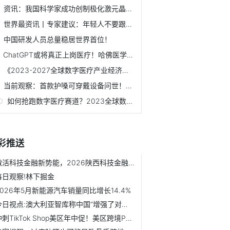
资讯：我国科学家成功创制极化激元晶体管，有望实现高效光电...
世界最资讯丨专家建议：年轻人不要跟风4小时睡眠法
中国研发人员总量稳居世界首位！
ChatGPT或将真正上岗医疗！哈佛医学院教授亲测其表现接近医生
《2023-2027全球数字医疗产业经济发展蓝皮书》将重磅发布！全...
当前观察：首款护嗓可穿戴设备问世！让你的嗓子不再疲劳
如何抢跑数字医疗赛道？2023全球数字医疗创新生态峰会（中国...
彩推送
激活科技金融新势能，2026陕西科技金融发展大会启幕在即
每日观察!林下掘金
2026年5月新能源汽车销量同比增长14.4%
今日视点:澳大利亚智库称中国“增强了对澳打击能力”，外交部...
冲刺TikTok Shop美区年中促！美区跨境POP商家大促备战自查清单出炉